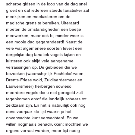
scherpe gidsen in de loop van de dag snel 
groeit en dat iedereen steeds fanatieker zal 
meekijken en meeluisteren om de 
magische grens te bereiken. Uiteraard 
moeten de omstandigheden een beetje 
meewerken, maar ook bij minder weer is 
een mooie dag gegarandeerd! Naast de 
vele wat algemenere soorten levert een 
dergelijke dag fanatiek vogels kijken en 
luisteren ook altijd vele aangename 
verrassingen op. De gebieden die we 
bezoeken (waarschijnlijk Fochteloërveen, 
Drents-Friese wold, Zuidlaardermeer en 
Lauwersmeer) herbergen sowieso 
meerdere vogels die u niet geregeld zult 
tegenkomen en/of die landelijk schaars tot 
zeldzaam zijn. En het is natuurlijk ook nog 
eens voorjaar: dé tijd waarin je het 
onverwachte kunt verwachten!  En we 
willen nogmaals benadrukken: mochten we 
ergens verrast worden, meer tijd nodig 