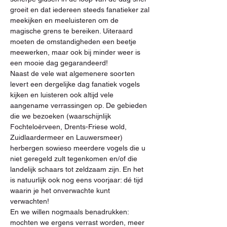
groeit en dat iedereen steeds fanatieker zal 
meekijken en meeluisteren om de 
magische grens te bereiken. Uiteraard 
moeten de omstandigheden een beetje 
meewerken, maar ook bij minder weer is 
een mooie dag gegarandeerd!

Naast de vele wat algemenere soorten 
levert een dergelijke dag fanatiek vogels 
kijken en luisteren ook altijd vele 
aangename verrassingen op. De gebieden 
die we bezoeken (waarschijnlijk 
Fochteloërveen, Drents-Friese wold, 
Zuidlaardermeer en Lauwersmeer) 
herbergen sowieso meerdere vogels die u 
niet geregeld zult tegenkomen en/of die 
landelijk schaars tot zeldzaam zijn. En het 
is natuurlijk ook nog eens voorjaar: dé tijd 
waarin je het onverwachte kunt 
verwachten! 

En we willen nogmaals benadrukken: 
mochten we ergens verrast worden, meer 