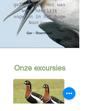
gezelschap! Het was
weer heerlijk
vogelen in het hoge
Noorden!
Ger - Roermond
Onze excursies
Dagexcursies