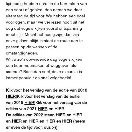
tijd nodig hebben en/of in de ban raken van 
een soort of gebied, dan nemen we daar 
uiteraard de tijd voor. We hebben een doel 
voor ogen, maar we verliezen nooit uit het 
oog dat vogels kijken vooral ontspanning 
moet zijn. Mocht het nodig zijn, dan zijn 
onze gidsen altijd in staat de route aan te 
passen op de wensen of de 
omstandigheden.

Wilt u zo’n opwindende dag vogels kijken 
een keer meemaken of weggeven als 
cadeau? Boek dan snel; deze excursie is 
immer populair en snel volgeboekt!

Klik voor het verslag van de editie van 2018 
HIER!
Klik voor het verslag van de editie 
van 2019 
HIER!
Klik voor het verslag van de 
edities van 2021 
HIER
 en HIER

De edities van 2022 staan 
HIER
 en 
HIER
en 
HIER
 en 
HIER
 en 
HIER
 en 
HIER
 (neem 
er even de tijd voor, dus ;-))
