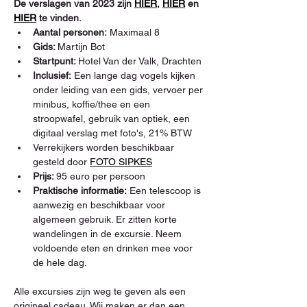
De verslagen van 2023 zijn 
HIER
, 
HIER
 en 
HIER
 te vinden.
Aantal personen:
 Maximaal 8
Gids: 
Martijn Bot
Startpunt: 
Hotel Van der Valk, Drachten
Inclusief:
 Een lange dag vogels kijken 
onder leiding van een gids, vervoer per 
minibus, koffie/thee en een 
stroopwafel, gebruik van optiek, een 
digitaal verslag met foto's, 21% BTW
Verrekijkers worden beschikbaar 
gesteld door 
FOTO SIPKES
Prijs: 
95 euro per persoon
Praktische informatie:
 Een telescoop is 
aanwezig en beschikbaar voor 
algemeen gebruik. Er zitten korte 
wandelingen in de excursie. Neem 
voldoende eten en drinken mee voor 
de hele dag.
Alle excursies zijn weg te geven als een 
origineel cadeau. Wij maken er dan een 