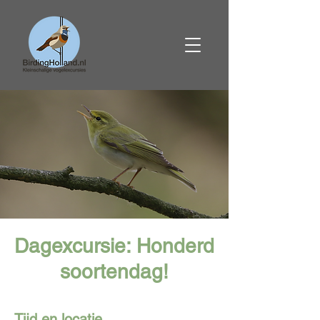
Dagexcursie: Honderd
soortendag!
Tijd en locatie