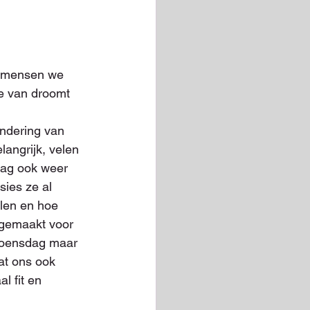
e mensen we 
je van droomt 
andering van 
angrijk, velen 
dag ook weer 
ies ze al 
len en hoe 
gemaakt voor 
woensdag maar 
at ons ook 
l fit en 