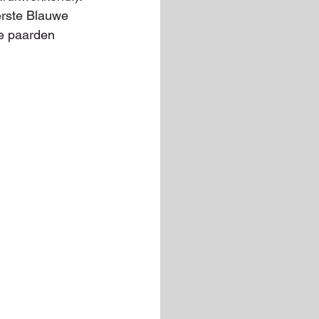
erste Blauwe 
e paarden 