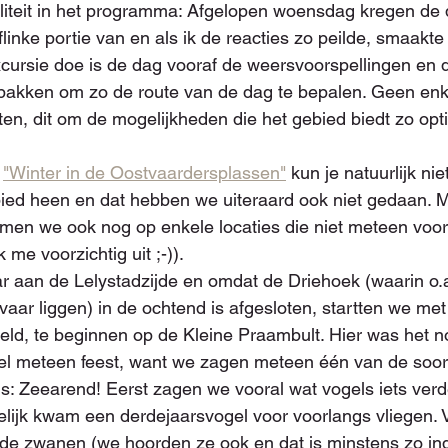
ibiliteit in het programma: Afgelopen woensdag kregen de
inke portie van en als ik de reacties zo peilde, smaakte
 excursie doe is de dag vooraf de weersvoorspellingen en 
pakken om zo de route van de dag te bepalen. Geen enke
ten, dit om de mogelijkheden die het gebied biedt zo opt
 
"Winter in de Oostvaardersplassen"
 kun je natuurlijk ni
ied heen en dat hebben we uiteraard ook niet gedaan. M
amen we ook nog op enkele locaties die niet meteen voo
 me voorzichtig uit ;-)).
 aan de Lelystadzijde en omdat de Driehoek (waarin o.a
aar liggen) in de ochtend is afgesloten, startten we me
eld, te beginnen op de Kleine Praambult. Hier was het n
wel meteen feest, want we zagen meteen één van de soor
: Zeearend! Eerst zagen we vooral wat vogels iets verd
elijk kwam een derdejaarsvogel voor voorlangs vliegen. 
lde zwanen (we hoorden ze ook en dat is minstens zo in