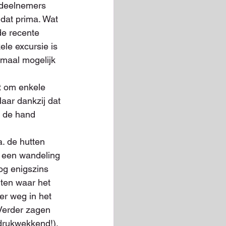
 deelnemers 
 dat prima. Wat 
de recente 
le excursie is 
imaal mogelijk 
et om enkele 
aar dankzij dat 
r de hand 
. de hutten 
t een wandeling 
og enigszins 
ten waar het 
er weg in het 
Verder zagen 
drukwekkend!). 