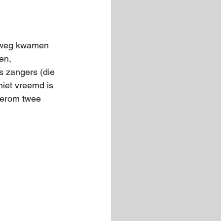
erweg kwamen 
en, 
 zangers (die 
niet vreemd is 
derom twee 