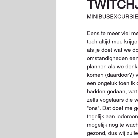
TWITCH
MINIBUSEXCURSIE
Eens te meer viel m
toch altijd mee krij
als je doet wat we do
omstandigheden eens w
plannen als we denke
komen (daardoor?) v
een ongeluk toen ik 
hadden gedaan, wat e
zelfs vogelaars die
"ons". Dat doet me 
tegelijk aan iederee
mogelijk nog te wacht
gezond, dus wij zulle