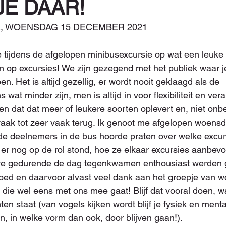
JE DAAR!
, WOENSDAG 15 DECEMBER 2021
e tijdens de afgelopen minibusexcursie op wat een leuk
gen op excursies! We zijn gezegend met het publiek waar 
en. Het is altijd gezellig, er wordt nooit geklaagd als de 
at minder zijn, men is altijd in voor flexibiliteit en ver
n dat dat meer of leukere soorten oplevert en, niet onbel
aak tot zeer vaak terug. Ik genoot me afgelopen woens
de deelnemers in de bus hoorde praten over welke excurs
r nog op de rol stond, hoe ze elkaar excursies aanbevo
 we gedurende de dag tegenkwamen enthousiast werden 
goed en daarvoor alvast veel dank aan het groepje van 
n die wel eens met ons mee gaat! Blijf dat vooral doen, w
en staat (van vogels kijken wordt blijf je fysiek en mentaa
n, in welke vorm dan ook, door blijven gaan!).