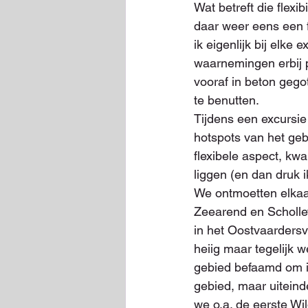
Wat betreft die flex
daar weer eens een fl
ik eigenlijk bij elke
waarnemingen erbij 
vooraf in beton gego
te benutten.
Tijdens een excursie
hotspots van het geb
flexibele aspect, kw
liggen (en dan druk ik
We ontmoetten elkaar
Zeearend en Schollev
in het Oostvaardersv
heiig maar tegelijk 
gebied befaamd om is
gebied, maar uiteind
we o.a. de eerste Wi