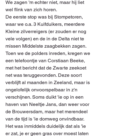
We zagen 'm echter niet, maar hij liet 
wel flink van zich horen.
De eerste stop was bij Stompetoren, 
waar we o.a. 3 Kuifduikers, meerdere 
Kleine zilverreigers (er zouden er nog 
vele volgen) en de in de Delta niet te 
missen Middelste zaagbekken zagen. 
Toen we de polders inreden, kregen we 
een telefoontje van Corstiaan Beeke, 
met het bericht dat de Zwarte zeekoet 
net was teruggevonden. Deze soort 
verblijft al maanden in Zeeland, maar is 
ongelofelijk onvoorspelbaar in z'n 
verschijnen. Soms duikt 'ie op in een 
haven van Neeltje Jans, dan weer voor 
de Brouwersdam, maar het merendeel 
van de tijd is 'ie domweg onvindbaar. 
Het was inmiddels duidelijk dat als 'ie 
er zat, je er geen gras over moest laten 