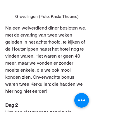
Grevelingen (Foto: Krista Theunis)
Na een welverdiend diner besloten we, 
met de ervaring van twee weken 
geleden in het achterhoofd, te kijken of 
de Houtsnippen naast het hotel nog te 
vinden waren. Het waren er geen 40 
meer, maar we vonden er zonder 
moeite enkele, die we ook mooi 
konden zien. Onverwachte bonus 
waren twee Kerkuilen; die hadden we 
hier nog niet eerder!
Dag 2
Het was niet meer zo zonnig als 
gisteren (er vielen zelfs enkele 
druppels), maar het was nog steeds 