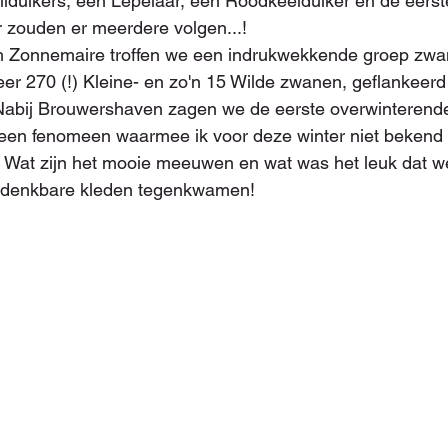
ilduikers, een Lepelaar, een Roodkeelduiker en de eerst
 zouden er meerdere volgen...!
m Zonnemaire troffen we een indrukwekkende groep zwa
er 270 (!) Kleine- en zo'n 15 Wilde zwanen, geflankeerd
Nabij Brouwershaven zagen we de eerste overwinterend
en fenomeen waarmee ik voor deze winter niet bekend 
 Wat zijn het mooie meeuwen en wat was het leuk dat we
le denkbare kleden tegenkwamen!