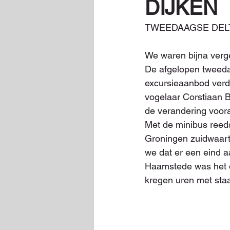
DIJKEN
TWEEDAAGSE DELTA
We waren bijna verg
De afgelopen tweeda
excursieaanbod verdi
vogelaar Corstiaan B
de verandering voora
Met de minibus reeds
Groningen zuidwaarts
we dat er een eind a
Haamstede was het dr
kregen uren met staal