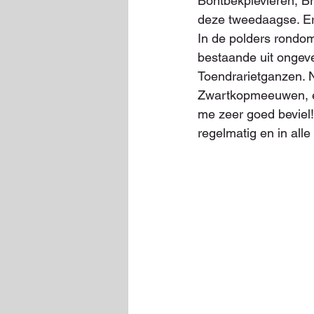
Bontbekplevieren, Br
deze tweedaagse. Er
In de polders rondo
bestaande uit ongeve
Toendrarietganzen. 
Zwartkopmeeuwen, e
me zeer goed beviel!
regelmatig en in al