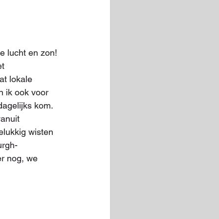
 lucht en zon! 
t 
t lokale 
 ik ook voor 
dagelijks kom.
anuit 
lukkig wisten 
urgh-
r nog, we 