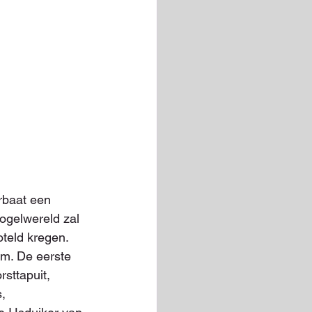
rbaat een 
ogelwereld zal 
teld kregen. 
m. De eerste 
sttapuit, 
, 