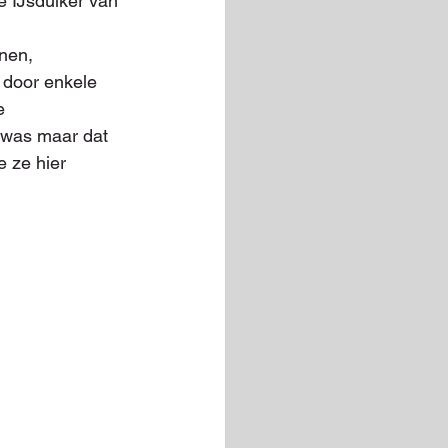
e IJsduiker van 
nen, 
 door enkele 
e 
was maar dat 
 ze hier 