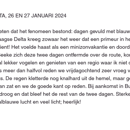
, 26 EN 27 JANUARI 2024
eten dat het fenomeen bestond: dagen gevuld met blauwe
agse Delta kreeg zowaar het weer dat een primeur in he
ent! Het voelde haast als een minizonvakantie en doorda
eeke zich deze twee dagen ontfermde over de route, kon
l lekker vogelen en genieten van een regio waar ik niet 
 meer dan halfvol reden we vrijdagochtend zeer vroeg v
. De regen kletterde nog knalhard uit de hemel, maar ge
an zat en we de goede kant op reden. Bij aankomst in B
oog en dat bleef het de rest van de twee dagen. Sterke
blauwe lucht en veel licht; heerlijk!