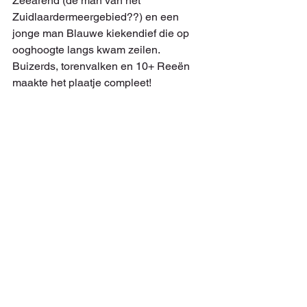
Zeearend (de man van het 
Zuidlaardermeergebied??) en een 
jonge man Blauwe kiekendief die op 
ooghoogte langs kwam zeilen. 
Buizerds, torenvalken en 10+ Reeën 
maakte het plaatje compleet!