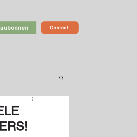
eaubonnen
Contact
ELE
ERS!