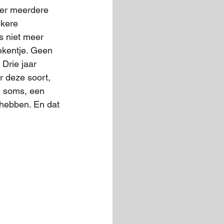
 er meerdere 
ekere 
 niet meer 
ekentje. Geen 
Drie jaar 
 deze soort, 
n soms, een 
 hebben. En dat 