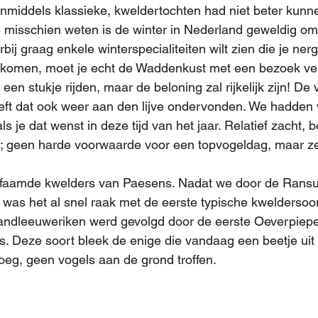
inmiddels klassieke, kweldertochten had niet beter kunn
e misschien weten is de winter in Nederland geweldig om 
rbij graag enkele winterspecialiteiten wilt zien die je ner
nkomen, moet je echt de Waddenkust met een bezoek ver
n een stukje rijden, maar de beloning zal rijkelijk zijn! De
eft dat ook weer aan den lijve ondervonden. We hadden 
s je dat wenst in deze tijd van het jaar. Relatief zacht, b
ig; geen harde voorwaarde voor een topvogeldag, maar z
befaamde kwelders van Paesens. Nadat we door de Ransui
was het al snel raak met de eerste typische kweldersoo
andleeuweriken werd gevolgd door de eerste Oeverpiepe
s. Deze soort bleek de enige die vandaag een beetje uit 
eg, geen vogels aan de grond troffen.