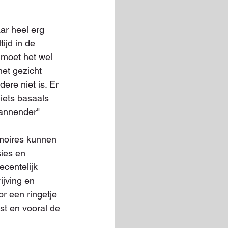
ar heel erg 
ijd in de 
 moet het wel 
et gezicht 
ere niet is. Er 
iets basaals 
pannender" 
moires kunnen 
ies en 
ecentelijk 
jving en 
r een ringetje 
st en vooral de 