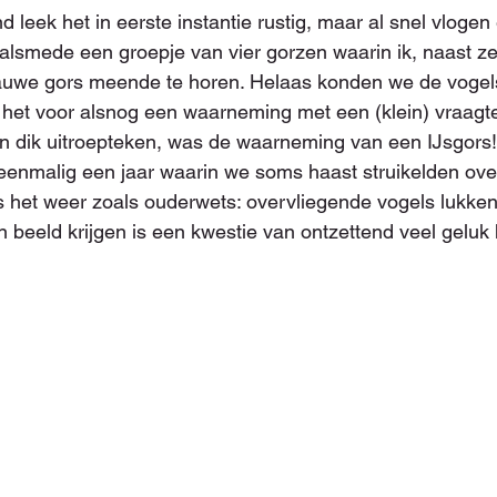
 leek het in eerste instantie rustig, maar al snel vlogen
alsmede een groepje van vier gorzen waarin ik, naast z
uwe gors meende te horen. Helaas konden we de vogels
 het voor alsnog een waarneming met een (klein) vraagt
 dik uitroepteken, was de waarneming van een IJsgors! 
enmalig een jaar waarin we soms haast struikelden over
 is het weer zoals ouderwets: overvliegende vogels lukke
n beeld krijgen is een kwestie van ontzettend veel geluk