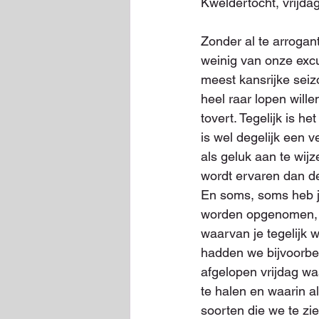
Kweldertocht, vrijd
Zonder al te arrogan
weinig van onze excu
meest kansrijke seiz
heel raar lopen will
tovert. Tegelijk is h
is wel degelijk een v
als geluk aan te wij
wordt ervaren dan d
En soms, soms heb j
worden opgenomen, da
waarvan je tegelijk w
hadden we bijvoorbe
afgelopen vrijdag wa
te halen en waarin a
soorten die we te zi