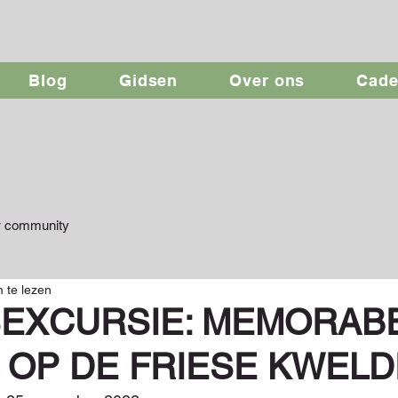
Blog
Gidsen
Over ons
Cad
 community
 te lezen
SEXCURSIE: MEMORAB
 OP DE FRIESE KWELD