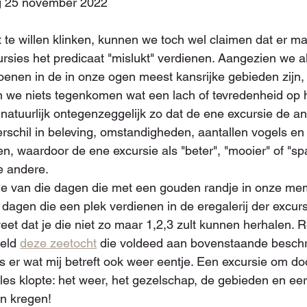
ag 25 november 2022
t te willen klinken, kunnen we toch wel claimen dat er ma
rsies het predicaat "mislukt" verdienen. Aangezien we alt
oenen in de in onze ogen meest kansrijke gebieden zijn,
en we niets tegenkomen wat een lach of tevredenheid op h
et natuurlijk ontegenzeggelijk zo dat de ene excursie de and
erschil in beleving, omstandigheden, aantallen vogels en 
zen, waardoor de ene excursie als "beter", "mooier" of "s
e andere.
e van die dagen die met een gouden randje in onze me
gen die een plek verdienen in de eregalerij der excurs
eet dat je die niet zo maar 1,2,3 zult kunnen herhalen. R
eld 
deze zeetocht
 die voldeed aan bovenstaande beschri
s er wat mij betreft ook weer eentje. Een excursie om doo
lles klopte: het weer, het gezelschap, de gebieden en eer
en kregen!