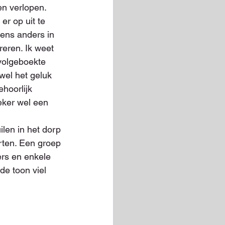
en verlopen. 
er op uit te 
gens anders in 
eren. Ik weet 
 volgeboekte 
wel het geluk 
ehoorlijk 
eker wel een 
len in het dorp 
rten. Een groep 
rs en enkele 
de toon viel 