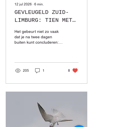
12 jul 2026
∙
6
min.
GEVLEUGELD ZUID-
LIMBURG: TIEN MET
EEN GRIFFEL!
Het gebeurt niet zo vaak
dat je na twee dagen
buiten kunt concluderen:
we zijn eigenlijk wel klaar!
Nu wel. Lees maar!
205
1
8