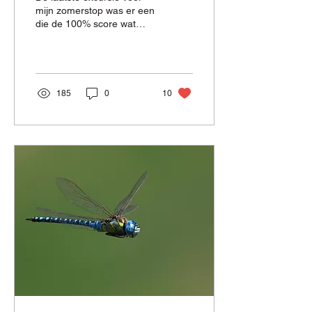
HART!
mijn zomerstop was er een
die de 100% score wat
betreft het vinden van
Grote vuurvlinders in stand
hield! En natuurlijk was er
meer. Lees maar!
185
0
10