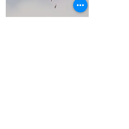
9 jul 2026
∙
3
min.
STERNTJES KIEKEN:
GRONINGER
ZOMERFEEST!
Het is voor sommigen
even rijden, maar een
bezoek aan Noordoost-
Groningen in juli is zeer de
moeite waard. Lees maar!
196
0
9