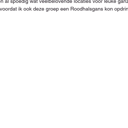
n al spoedig wat veelbelovende locaties voor leuke gan
 voordat ik ook deze groep een Roodhalsgans kon opdrin