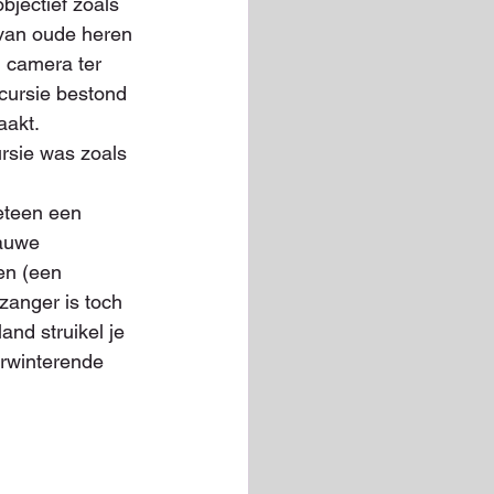
bjectief zoals 
 van oude heren 
 camera ter 
xcursie bestond 
aakt.
ursie was zoals 
eteen een 
lauwe 
en (een 
anger is toch 
nd struikel je 
erwinterende 