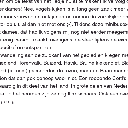
ven om de tekst van het liedje nu af te maken! Ik vervolg o
ter dames! Nee, vogels kijken is al lang geen zaak meer
 meer vrouwen en ook jongeren nemen de verrekijker en
r op uit, al dan niet met ons ;-). Tijdens deze minibuse
t dames, dat had ik volgens mij nog niet eerder meegem
 enig verschil maakt, overigens; de sfeer tijdens de exc
 positief en ontspannen.
 wandeling aan de zuidkant van het gebied en kregen m
gediend: Torenvalk, Buizerd, Havik, Bruine kiekendief, B
end (bij nest) passeerden de revue, maar de Baardmann
n dat dan gek genoeg weer niet. Een roepende Cetti's z
rdig in dit deel van het land. In grote delen van Nederla
aar in het noorden zijn ze nog flink schaars. Ook een ov
s geinig.