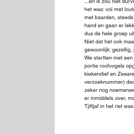
...en ik zou niet dur
het was: vol met lou
met baarden, steeds
hand en gaan er lekke
dus de hele groep ui
Niet dat het ook maar
gewoonlijk: gezellig,
We startten met een
portie roofvogels op
kiekendief en Zeear
verzoeknummer) dede
zeker nog noemenswaa
er inmiddels over, m
Tjiftjaf in het riet wa