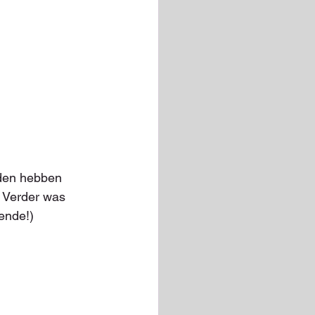
den hebben 
 Verder was 
ende!) 