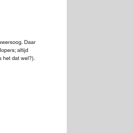
auwersoog. Daar 
pers; altijd 
 het dat wel?).