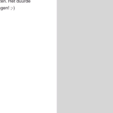
zen. Het duurde 
gen! ;-)