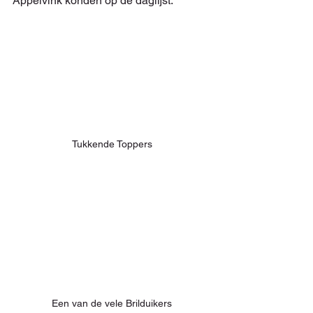
Appelvink konden op de daglijst.
Tukkende Toppers
Een van de vele Brilduikers