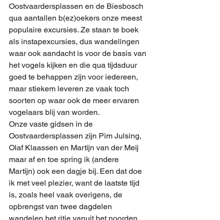
Oostvaardersplassen en de Biesbosch 
qua aantallen b(ez)oekers onze meest 
populaire excursies. Ze staan te boek 
als instapexcursies, dus wandelingen 
waar ook aandacht is voor de basis van 
het vogels kijken en die qua tijdsduur 
goed te behappen zijn voor iedereen, 
maar stiekem leveren ze vaak toch 
soorten op waar ook de meer ervaren 
vogelaars blij van worden.
Onze vaste gidsen in de 
Oostvaardersplassen zijn Pim Julsing, 
Olaf Klaassen en Martijn van der Meij 
maar af en toe spring ik (andere 
Martijn) ook een dagje bij. Een dat doe 
ik met veel plezier, want de laatste tijd 
is, zoals heel vaak overigens, de 
opbrengst van twee dagdelen 
wandelen het ritje vanuit het noorden 