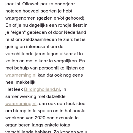
jaarlijst. Oftewel: per kalenderjaar 
noteren hoeveel soorten je hebt 
waargenomen (gezien en/of gehoord). 
En of je nu dagelijks een rondje fietst in 
je "eigen" gebieden of door Nederland 
reist om zeldzaamheden te zien: het is 
geinig en interessant om de 
verschillende jaren tegen elkaar af te 
zetten en met elkaar te vergelijken. En 
met behulp van persoonlijke lijsten op 
waarneming.nl
 kan dat ook nog eens 
heel makkelijk!
Het leek 
Birdingholland.nl
, in 
samenwerking met datzelfde 
waarneming.nl,
 dan ook een leuk idee 
om hierop in te spelen en in het eerste 
weekend van 2020 een excursie te 
organiseren langs enkele totaal 
verschillende habitats. Zo konden we u 