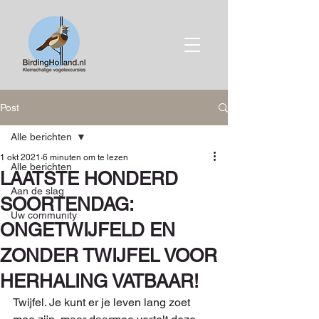
Post
Alle berichten
1 okt 2021
6 minuten om te lezen
Alle berichten
LAATSTE HONDERD
Aan de slag
SOORTENDAG:
Uw community
ONGETWIJFELD EN
ZONDER TWIJFEL VOOR
HERHALING VATBAAR!
Twijfel. Je kunt er je leven lang zoet 