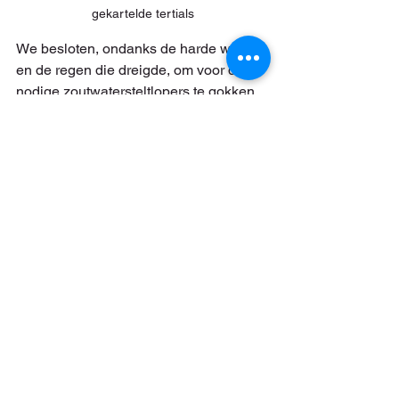
gekartelde tertials
We besloten, ondanks de harde wind 
en de regen die dreigde, om voor de 
nodige zoutwatersteltlopers te gokken 
op een korte wandeling bij Moddergat. 
Dat pakte wonderwel uit, want op een 
klein stukje slik stonden Rosse grutto, 
Zilverplevier, Tureluur, Bontbekplevier, 
Rotgans en Kanoet op ons te wachten 
en toen we vanaf de dijk ook nog een 
Groenpootruiter zagen in een plasje, 
was het 18.00 en stond de teller op 
100! Dat was dik 1,5 uur eerder dan bij 
alle voorgaande edities en de 
Ezumakeeg "moest" nog! Op weg terug 
naar de bus vonden we in Moddergat 
bij toeval overigens nog een prachtige 
Ransuil, die vanuit een winderige berk 