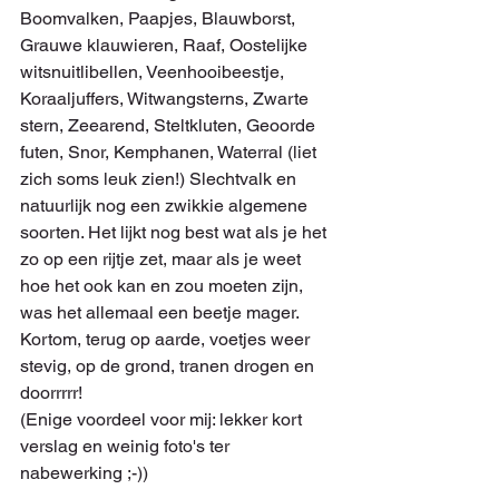
Boomvalken, Paapjes, Blauwborst, 
Grauwe klauwieren, Raaf, Oostelijke 
witsnuitlibellen, Veenhooibeestje, 
Koraaljuffers, Witwangsterns, Zwarte 
stern, Zeearend, Steltkluten, Geoorde 
futen, Snor, Kemphanen, Waterral (liet 
zich soms leuk zien!) Slechtvalk en 
natuurlijk nog een zwikkie algemene 
soorten. Het lijkt nog best wat als je het 
zo op een rijtje zet, maar als je weet 
hoe het ook kan en zou moeten zijn, 
was het allemaal een beetje mager.
Kortom, terug op aarde, voetjes weer 
stevig, op de grond, tranen drogen en 
doorrrrr!
(Enige voordeel voor mij: lekker kort 
verslag en weinig foto's ter 
nabewerking ;-))