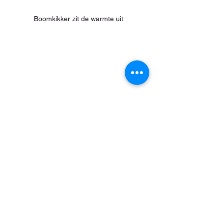
Boomkikker zit de warmte uit
Bruine kiekendief; don't look back...!