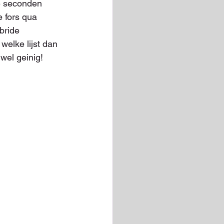
e seconden 
 fors qua 
bride 
elke lijst dan 
 wel geinig!