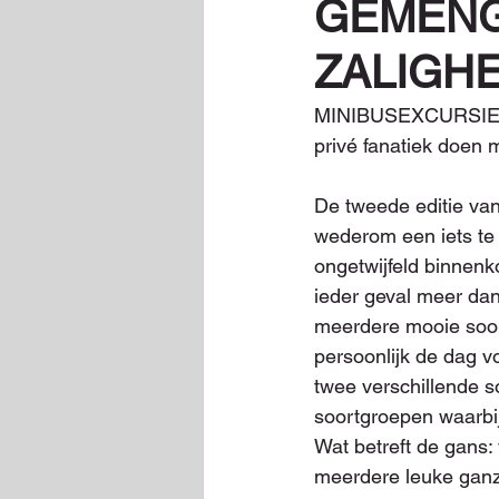
GEMENG
ZALIGH
MINIBUSEXCURSIE, 
privé fanatiek doen 
De tweede editie van
wederom een iets te 
ongetwijfeld binnenko
ieder geval meer da
meerdere mooie soor
persoonlijk de dag 
twee verschillende so
soortgroepen waarbij
Wat betreft de gans: 
meerdere leuke ganze