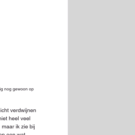
kig nog gewoon op 
icht verdwijnen 
niet heel veel 
maar ik zie bij 
en een wat 