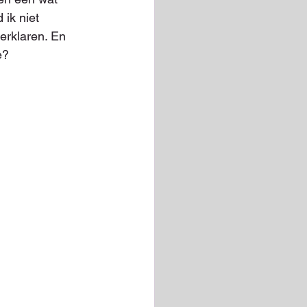
ik niet 
erklaren. En 
e?