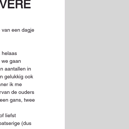
IVERE
van een dagje 
 helaas 
r we gaan 
n aantallen in 
n gelukkig ook 
ner ik me 
rvan de ouders 
n een gans, twee 
 liefst 
patserige (dus 