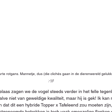
rte rotgans. Mannetje, dus (die clichés gaan in de dierenwereld geluk
;-))!
elaas zagen we de vogel steeds verder in het felle tegenl
alve niet van geweldige kwaliteit, maar hij is gek! Ik kan 
dat dit een hybride Topper x Tafeleend zou moeten zijn, 
tstgenoemde betrokken is toch vaak smoezelige flanken 