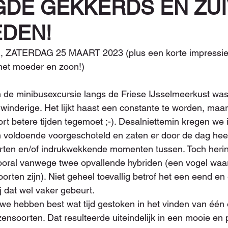
DE GEKKERDS EN ZU
EDEN!
ZATERDAG 25 MAART 2023 (plus een korte impressie 
met moeder en zoon!)
 de minibusexcursie langs de Friese IJsselmeerkust was
winderige. Het lijkt haast een constante te worden, maa
rt betere tijden tegemoet ;-). Desalniettemin kregen we i
n voldoende voorgeschoteld en zaten er door de dag hee
ten en/of indrukwekkende momenten tussen. Toch herin
vooral vanwege twee opvallende hybriden (een vogel waa
orten zijn). Niet geheel toevallig betrof het een eend e
 dat wel vaker gebeurt.
we hebben best wat tijd gestoken in het vinden van één of
nsoorten. Dat resulteerde uiteindelijk in een mooie en 