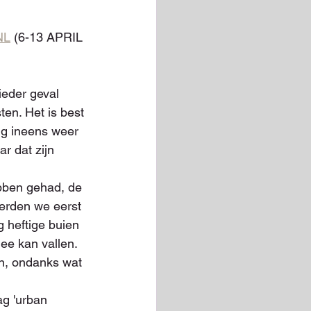
NL
 (6-13 APRIL 
ieder geval 
ten. Het is best 
ng ineens weer 
r dat zijn 
bben gehad, de 
erden we eerst 
 heftige buien 
mee kan vallen. 
, ondanks wat 
g 'urban 