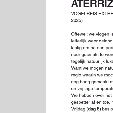
ATERRI
VOGELREIS EXTR
2025)
Oftewel: we vlogen le
letterlijk weer gelan
lastig om na een per
neer gesmakt te word
tegelijk natuurlijk l
Want we mogen natuu
regio waarin we moch
nog bang gemaakt met
en vrij lage temperat
We hebben over het
gespetter af en toe, 
Vrijdag (
dag 5) 
beslo