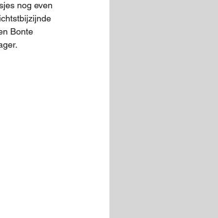
sjes nog even 
htstbijzijnde 
en Bonte 
ager.