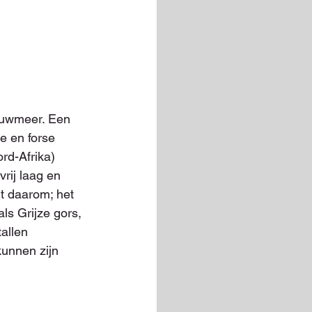
tuwmeer. Een 
e en forse 
rd-Afrika) 
vrij laag en 
t daarom; het 
ls Grijze gors, 
allen 
unnen zijn 