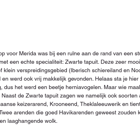
op voor Merida was bij een ruïne aan de rand van een s
 met een echte specialiteit: Zwarte tapuit. Deze zeer mooi
ef klein verspreidingsgebied (Iberisch schiereiland en Noo
jd en werd ook vrij makkelijk gevonden. Helaas sta je hier 
, dus het werd een beetje herniavogelen. Maar wie maal
. Naast de Zwarte tapuit zagen we namelijk ook soorten a
Spaanse keizerarend, Krooneend, Theklaleeuwerik en tient
Twee arenden die goed Havikarenden geweest zouden k
 een laaghangende wolk.