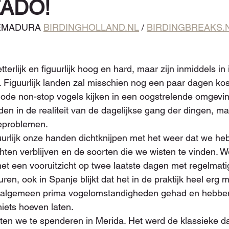
ZADO!
EMADURA 
BIRDINGHOLLAND.NL
 / 
BIRDINGBREAKS.
tterlijk en figuurlijk hoog en hard, maar zijn inmiddels in 
d. Figuurlijk landen zal misschien nog een paar dagen kos
iode non-stop vogels kijken in een oogstrelende omgevi
en in de realiteit van de dagelijkse gang der dingen, maa
uxeproblemen.
rlijk onze handen dichtknijpen met het weer dat we he
ten verblijven en de soorten die we wisten te vinden. W
 een vooruitzicht op twee laatste dagen met regelmatig
uren, ook in Spanje blijkt dat het in de praktijk heel erg 
 algemeen prima vogelomstandigheden gehad en hebben
niets hoeven laten. 
ten we te spenderen in Merida. Het werd de klassieke da