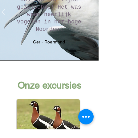
gezelschap! Het was
weer heerlijk
vogelen in het hoge
Noorden!
Ger - Roermond
Onze excursies
Dagexcursies