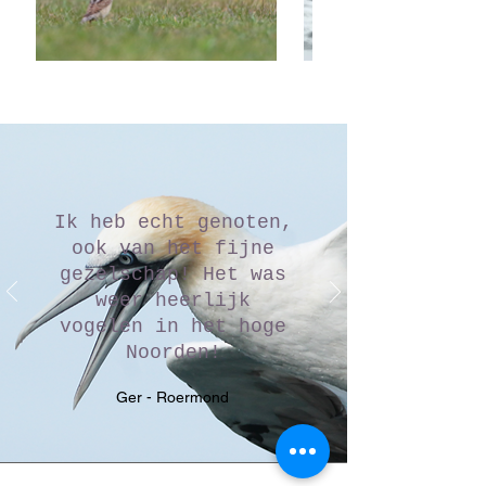
Ik heb echt genoten,
ook van het fijne
gezelschap! Het was
weer heerlijk
vogelen in het hoge
Noorden!
Ger - Roermond