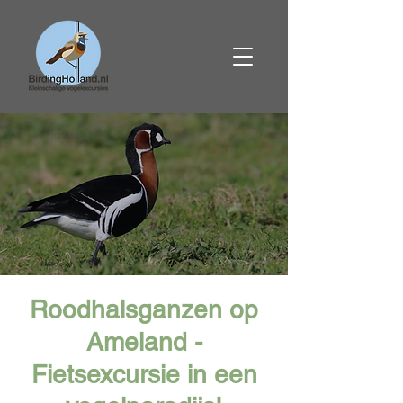
Roodhalsganzen op
Ameland -
Fietsexcursie in een