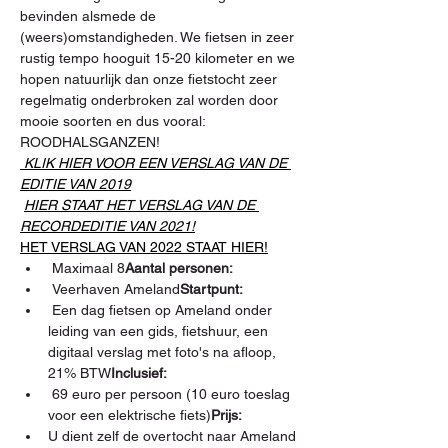
bevinden alsmede de 
(weers)omstandigheden. We fietsen in zeer 
rustig tempo hooguit 15-20 kilometer en we 
hopen natuurlijk dan onze fietstocht zeer 
regelmatig onderbroken zal worden door 
mooie soorten en dus vooral: 
ROODHALSGANZEN! 
 KLIK HIER VOOR EEN VERSLAG VAN DE 
EDITIE VAN 2019
HIER STAAT HET VERSLAG VAN DE 
RECORDEDITIE VAN 2021!
HET VERSLAG VAN 2022 STAAT HIER!
 Maximaal 8
Aantal personen:
 Veerhaven Ameland
Startpunt:
 Een dag fietsen op Ameland onder 
leiding van een gids, fietshuur, een 
digitaal verslag met foto's na afloop, 
21% BTW
Inclusief:
 69 euro per persoon (10 euro toeslag 
voor een elektrische fiets)
Prijs:
U dient zelf de overtocht naar Ameland 