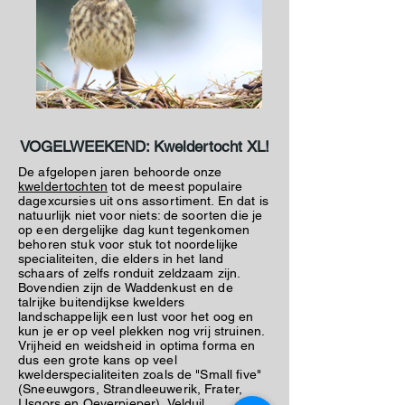
VOGELWEEKEND: Kweldertocht XL!
De afgelopen jaren behoorde onze
kweldertochten
tot de meest populaire
dagexcursies uit ons assortiment. En dat is
natuurlijk niet voor niets: de soorten die je
op een dergelijke dag kunt tegenkomen
behoren stuk voor stuk tot noordelijke
specialiteiten, die elders in het land
schaars of zelfs ronduit zeldzaam zijn.
Bovendien zijn de Waddenkust en de
talrijke buitendijkse kwelders
landschappelijk een lust voor het oog en
kun je er op veel plekken nog vrij struinen.
Vrijheid en weidsheid in optima forma en
dus een grote kans op veel
kwelderspecialiteiten zoals de "Small five"
(Sneeuwgors, Strandleeuwerik, Frater,
IJsgors en Oeverpieper), Velduil,