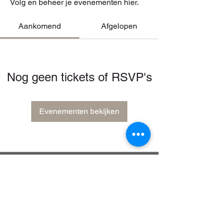
Volg en beheer je evenementen hier.
Aankomend
Afgelopen
Nog geen tickets of RSVP's
Evenementen bekijken
Contact
Birdingholland.nl
Leverkruid 12, Zuidhorn
info@birdingholland.nl