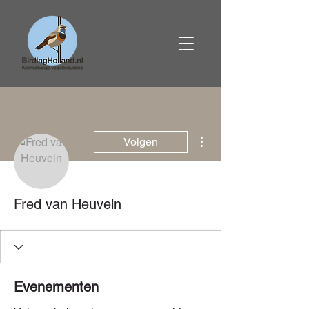
Meer acties
Volgen
Fred van Heuveln
Evenementen