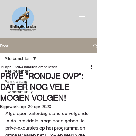
Post
Alle berichten
19 apr 2020
3 minuten om te lezen
Alle berichten
PRIVÉ "RONDJE OVP":
Aan de slag
DAT ER NOG VELE
Uw community
MOGEN VOLGEN!
Bijgewerkt op:
20 apr 2020
Afgelopen zaterdag stond de volgende 
in de inmiddels lange serie geboekte 
privé-excursies op het programma en 
ditmaal waren het Elroy en Merijn die 