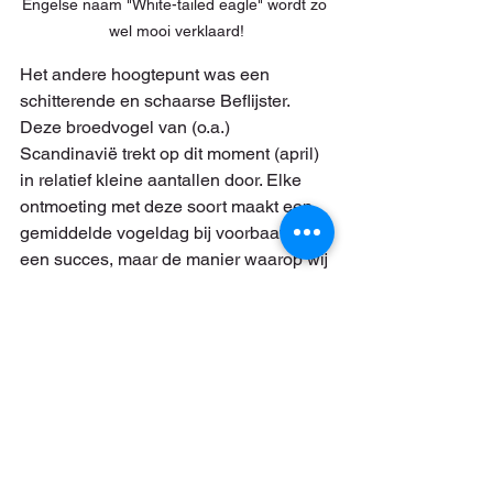
Engelse naam "White-tailed eagle" wordt zo 
wel mooi verklaard!
Het andere hoogtepunt was een 
schitterende en schaarse Beflijster. 
Deze broedvogel van (o.a.) 
Scandinavië trekt op dit moment (april) 
in relatief kleine aantallen door. Elke 
ontmoeting met deze soort maakt een 
gemiddelde vogeldag bij voorbaat tot 
een succes, maar de manier waarop wij 
een vogel in beeld kregen (dichtbij en 
met alle tijd voor foto's) is zeldzaam! 