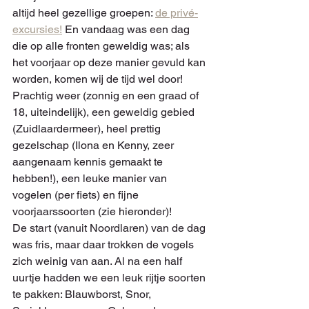
altijd heel gezellige groepen: 
de privé-
excursies!
 En vandaag was een dag 
die op alle fronten geweldig was; als 
het voorjaar op deze manier gevuld kan 
worden, komen wij de tijd wel door! 
Prachtig weer (zonnig en een graad of 
18, uiteindelijk), een geweldig gebied 
(Zuidlaardermeer), heel prettig 
gezelschap (Ilona en Kenny, zeer 
aangenaam kennis gemaakt te 
hebben!), een leuke manier van 
vogelen (per fiets) en fijne 
voorjaarssoorten (zie hieronder)!
De start (vanuit Noordlaren) van de dag 
was fris, maar daar trokken de vogels 
zich weinig van aan. Al na een half 
uurtje hadden we een leuk rijtje soorten 
te pakken: Blauwborst, Snor, 