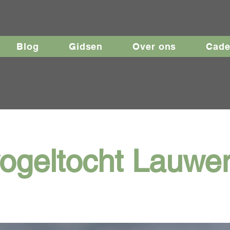
Blog
Gidsen
Over ons
Cad
ogeltocht Lauwe