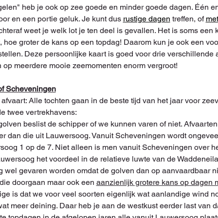
ogelen" heb je ook op zee goede en minder goede dagen. Één e
or en een portie geluk. Je kunt dus 
rustige dagen
 treffen, of 
met
chteraf weet je welk lot je ten deel is gevallen. Het is soms een
, hoe groter de kans op een topdag! Daarom kun je ook een voo
. Deze persoonlijke kaart is goed voor drie verschillende af
n op meerdere mooie zeemomenten enorm vergroot!
of Scheveningen
fvaart: Alle tochten gaan in de beste tijd van het jaar voor zeevo
de twee vertrekhavens:
 golven beslist de schipper of we kunnen varen of niet. Afvaart
er dan die uit Lauwersoog. Vanuit Scheveningen wordt ongeveer
soog 1 op de 7. Niet alleen is men vanuit Scheveningen over h
Lauwersoog het voordeel in de relatieve luwte van de Waddeneilan
g wel gevaren worden omdat de golven dan op aanvaardbaar nive
 die doorgaan maar ook een 
aanzienlijk grotere kans op dagen 
astige is dat we voor veel soorten eigenlijk wat aanlandige wind n
at meer deining. Daar heb je aan de westkust eerder last van d
e topdagen in de afgelopen jaren alle vanuit Lauwersoog plaat