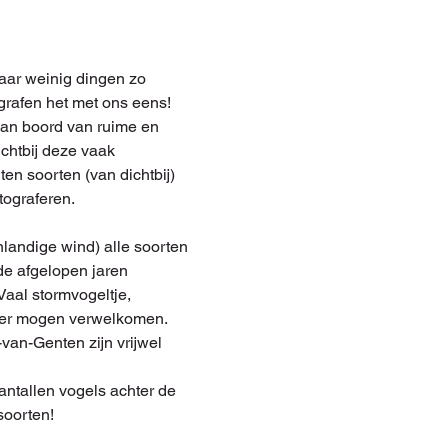
aar weinig dingen zo 
rafen het met ons eens! 
an boord van ruime en 
tbij deze vaak 
en soorten (van dichtbij) 
tograferen.
landige wind) alle soorten 
e afgelopen jaren 
Vaal stormvogeltje, 
ter mogen verwelkomen. 
an-Genten zijn vrijwel 
antallen vogels achter de 
soorten!