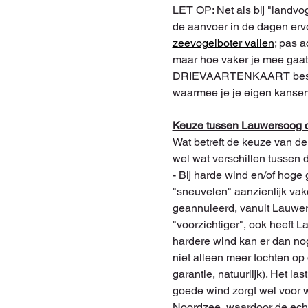
LET OP: Net als bij "landv
de aanvoer in de dagen ervo
zeevogelboter vallen
; pas a
maar hoe vaker je mee gaat
DRIEVAARTENKAART bestellen
waarmee je je eigen kanse
Keuze tussen Lauwersoog 
Wat betreft de keuze van de a
wel wat verschillen tussen 
- Bij harde wind en/of hoge
"sneuvelen" aanzienlijk vak
geannuleerd, vanuit Lauwer
"voorzichtiger", ook heeft 
hardere wind kan er dan no
niet alleen meer tochten op
garantie, natuurlijk). Het l
goede wind zorgt wel voor w
Noordzee, waardoor de echt