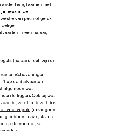
n ander hangt samen met 
 je neus in de 
 kwestie van pech of geluk 
rdelige 
vaarten in één najaar, 
gels (najaar). Toch zijn er 
en vanuit Scheveningen 
 1 op de 3 afvaarten 
et algemeen wat 
den te liggen. Ook bij wat 
au blijven. Dat levert dus 
met veel vogels
 (maar geen 
odig hebben, maar juist die 
an op de noordelijke 
svonden. 