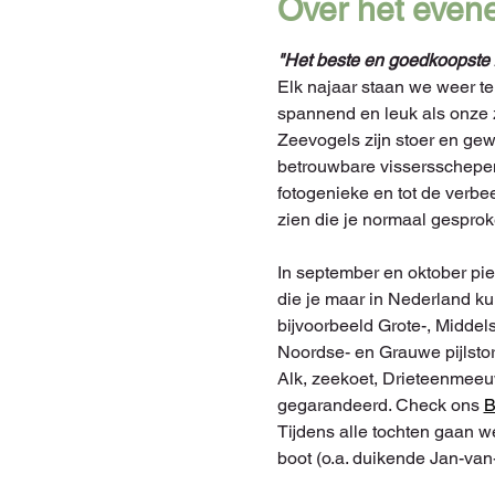
Over het even
"Het beste en goedkoopste
Elk najaar staan we weer t
spannend en leuk als onze 
Zeevogels zijn stoer en ge
betrouwbare vissersschep
fotogenieke en tot de verbee
zien die je normaal gesproken
In september en oktober pie
die je maar in Nederland k
bijvoorbeeld Grote-, Middels
Noordse- en Grauwe pijlsto
Alk, zeekoet, Drieteenmeeu
gegarandeerd. Check ons 
Tijdens alle tochten gaan we
boot (o.a. duikende Jan-van