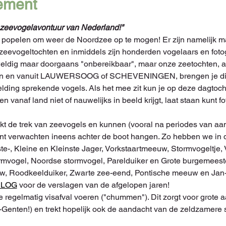
ement
 zeevogelavontuur van Nederland!"
e popelen om weer de Noordzee op te mogen! Er zijn namelijk m
zeevogeltochten en inmiddels zijn honderden vogelaars en fotog
weldig maar doorgaans "onbereikbaar", maar onze zeetochten, a
en en vanuit LAUWERSOOG of SCHEVENINGEN, brengen je dich
lding sprekende vogels. Als het mee zit kun je op deze dagtocht
 vanaf land niet of nauwelijks in beeld krijgt, laat staan kunt fo
kt de trek van zeevogels en kunnen (vooral na periodes van aan
unt verwachten ineens achter de boot hangen. Zo hebben we in d
te-, Kleine en Kleinste Jager, Vorkstaartmeeuw, Stormvogeltje, 
rmvogel, Noordse stormvogel, Parelduiker en Grote burgemees
w, Roodkeelduiker, Zwarte zee-eend, Pontische meeuw en Jan-v
BLOG
 voor de verslagen van de afgelopen jaren!
 regelmatig visafval voeren ("chummen"). Dit zorgt voor grote a
-Genten!) en trekt hopelijk ook de aandacht van de zeldzamere 