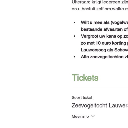
Uiteraard krijgt iedereen zij
en u besluit zelf om welke r
Wilt u mee als (vogelwe
bestaande afvaarten of
Vergroot uw kans op zo
zo met 10 euro korting 
Lauwersoog als Scheve
Alle zeevogeltochten z
Tickets
Soort ticket
Zeevogeltocht Lauwe
Meer info