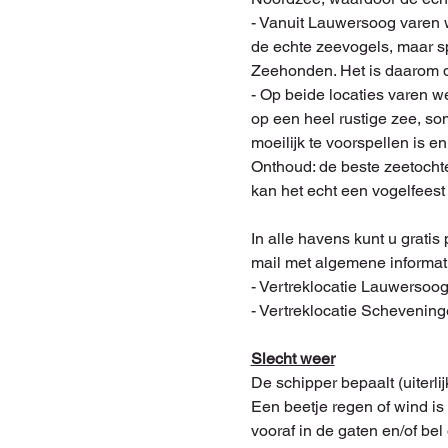
- Vanuit Lauwersoog varen w
de echte zeevogels, maar sp
Zeehonden. Het is daarom d
- Op beide locaties varen w
op een heel rustige zee, som
moeilijk te voorspellen is e
Onthoud: de beste zeetochte
kan het echt een vogelfeest 
In alle havens kunt u gratis
mail met algemene informat
- Vertreklocatie Lauwersoo
- Vertreklocatie Schevening
Slecht weer
De schipper bepaalt (uiterli
Een beetje regen of wind is
vooraf in de gaten en/of bel o