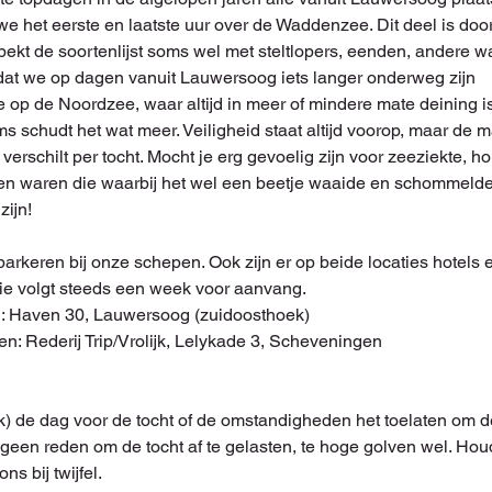
e het eerste en laatste uur over de Waddenzee. Dit deel is doo
ekt de soortenlijst soms wel met steltlopers, eenden, andere 
at we op dagen vanuit Lauwersoog iets langer onderweg zijn
e op de Noordzee, waar altijd in meer of mindere mate deining 
s schudt het wat meer. Veiligheid staat altijd voorop, maar de ma
n verschilt per tocht. Mocht je erg gevoelig zijn voor zeeziekte, 
n waren die waarbij het wel een beetje waaide en schommelde! 
zijn!
 parkeren bij onze schepen. Ook zijn er op beide locaties hotels 
ie volgt steeds een week voor aanvang. 
g: Haven 30, Lauwersoog (zuidoosthoek) 
en: Rederij Trip/Vrolijk, Lelykade 3, Scheveningen
jk) de dag voor de tocht of de omstandigheden het toelaten om de
 geen reden om de tocht af te gelasten, te hoge golven wel. Hou
ns bij twijfel.