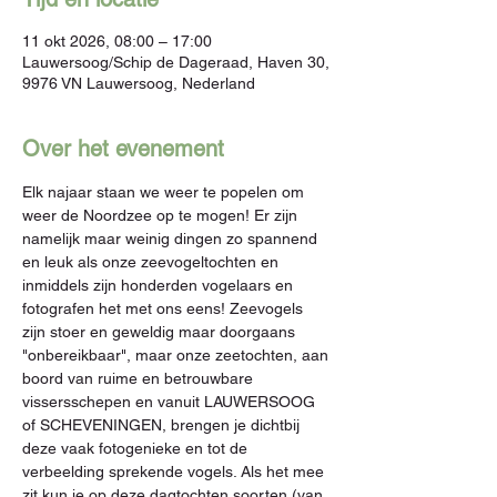
11 okt 2026, 08:00 – 17:00
Lauwersoog/Schip de Dageraad, Haven 30,
9976 VN Lauwersoog, Nederland
Over het evenement
Elk najaar staan we weer te popelen om 
weer de Noordzee op te mogen! Er zijn 
namelijk maar weinig dingen zo spannend 
en leuk als onze zeevogeltochten en 
inmiddels zijn honderden vogelaars en 
fotografen het met ons eens! Zeevogels 
zijn stoer en geweldig maar doorgaans 
"onbereikbaar", maar onze zeetochten, aan 
boord van ruime en betrouwbare 
vissersschepen en vanuit LAUWERSOOG 
of SCHEVENINGEN, brengen je dichtbij 
deze vaak fotogenieke en tot de 
verbeelding sprekende vogels. Als het mee 
zit kun je op deze dagtochten soorten (van 