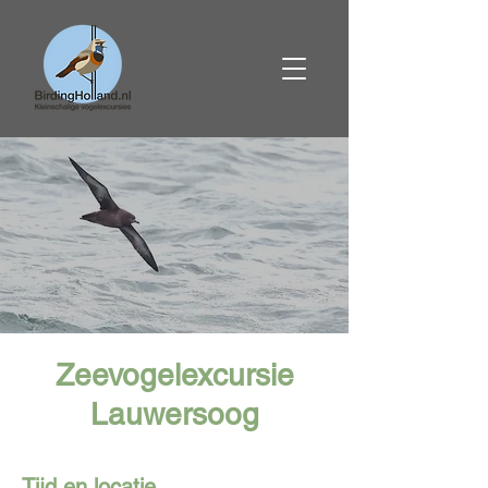
Zeevogelexcursie
Lauwersoog
Tijd en locatie