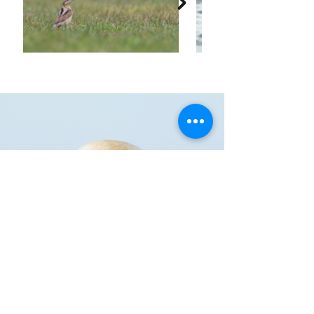
Ik heb echt genoten,
ook van het fijne
gezelschap! Het was
weer heerlijk
vogelen in het hoge
Noorden!
Ger - Roermond