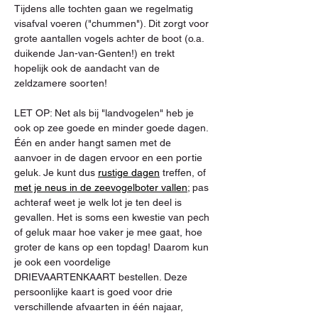
Tijdens alle tochten gaan we regelmatig 
visafval voeren ("chummen"). Dit zorgt voor 
grote aantallen vogels achter de boot (o.a. 
duikende Jan-van-Genten!) en trekt 
hopelijk ook de aandacht van de 
zeldzamere soorten!
LET OP: Net als bij "landvogelen" heb je 
ook op zee goede en minder goede dagen. 
Één en ander hangt samen met de 
aanvoer in de dagen ervoor en een portie 
geluk. Je kunt dus 
rustige dagen
 treffen, of 
met je neus in de zeevogelboter vallen
; pas 
achteraf weet je welk lot je ten deel is 
gevallen. Het is soms een kwestie van pech 
of geluk maar hoe vaker je mee gaat, hoe 
groter de kans op een topdag! Daarom kun 
je ook een voordelige 
DRIEVAARTENKAART bestellen. Deze 
persoonlijke kaart is goed voor drie 
verschillende afvaarten in één najaar, 