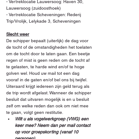
- Vertreklocatie Lauwersoog: Haven 30, 
Lauwersoog (zuidoosthoek) 
- Vertreklocatie Scheveningen: Rederij 
Trip/Vrolijk, Lelykade 3, Scheveningen
Slecht weer
De schipper bepaalt (uiterlijk) de dag voor 
de tocht of de omstandigheden het toelaten 
om de tocht door te laten gaan. Een beetje 
regen of mist is geen reden om de tocht af 
te gelasten, te harde wind en/of te hoge 
golven wel. Houd uw mail tot een dag 
vooraf in de gaten en/of bel ons bij twijfel.
Uiteraard krijgt iedereen zijn geld terug als 
de trip wordt afgelast. Wanneer de schipper 
besluit dat uitvaren mogelijk is en u besluit 
zelf om welke reden dan ook om niet mee 
te gaan, volgt geen restitutie.
Wilt u als vogelwerkgroep (VWG) een 
keer mee? Neem dan per mail contact 
op voor groepskorting (vanaf 10 
personen)