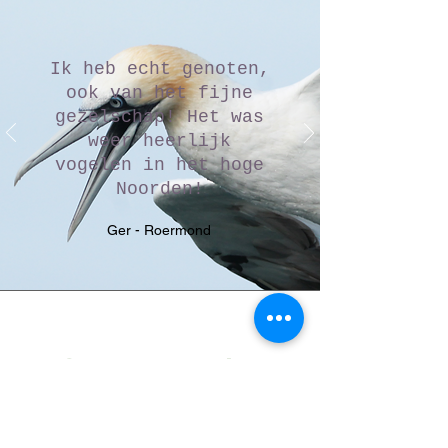
Ik heb echt genoten,
ook van het fijne
gezelschap! Het was
weer heerlijk
vogelen in het hoge
Noorden!
Ger - Roermond
Onze excursies