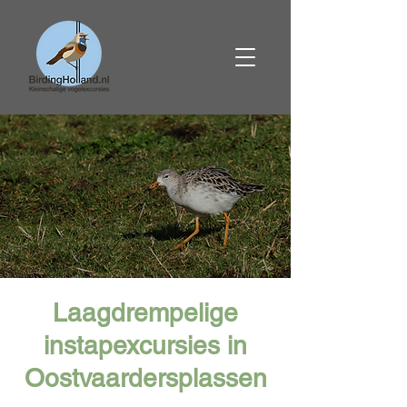
Laagdrempelige
instapexcursies in
Oostvaardersplassen