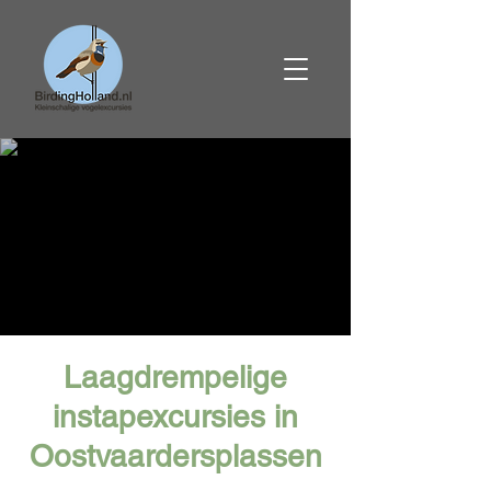
Laagdrempelige
instapexcursies in
Oostvaardersplassen