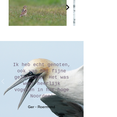
Ik heb echt genoten,
ook van het fijne
gezelschap! Het was
weer heerlijk
vogelen in het hoge
Noorden!
Ger - Roermond