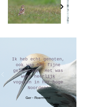
Ik heb echt genoten,
ook van het fijne
gezelschap! Het was
weer heerlijk
vogelen in het hoge
Noorden!
Ger - Roermond