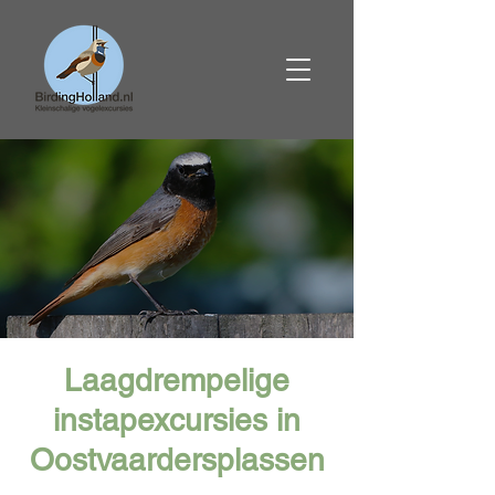
Laagdrempelige
instapexcursies in
Oostvaardersplassen