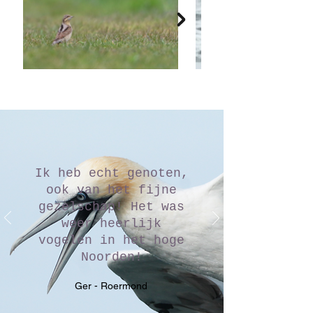
Ik heb echt genoten,
ook van het fijne
gezelschap! Het was
weer heerlijk
vogelen in het hoge
Noorden!
Ger - Roermond