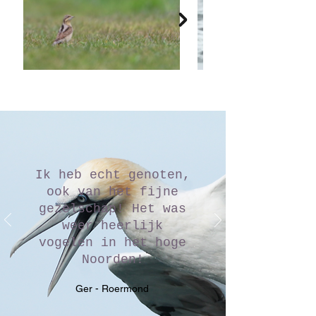
Ik heb echt genoten,
ook van het fijne
gezelschap! Het was
weer heerlijk
vogelen in het hoge
Noorden!
Ger - Roermond