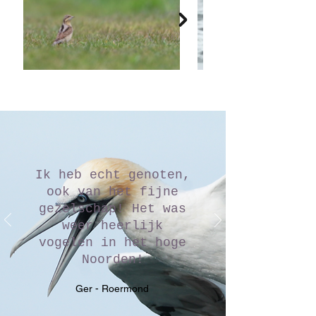
Ik heb echt genoten,
ook van het fijne
gezelschap! Het was
weer heerlijk
vogelen in het hoge
Noorden!
Ger - Roermond