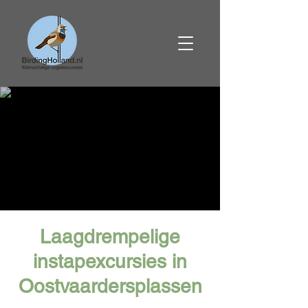
Laagdrempelige
instapexcursies in
Oostvaardersplassen