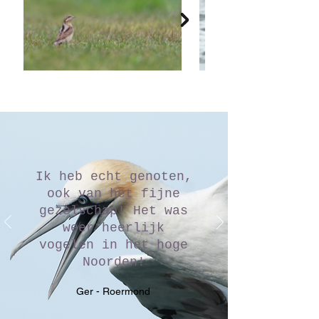
Ik heb echt genoten,
ook van het fijne
gezelschap! Het was
weer heerlijk
vogelen in het hoge
Noorden!
Ger - Roermond