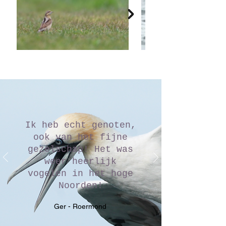
Ik heb echt genoten,
ook van het fijne
gezelschap! Het was
weer heerlijk
vogelen in het hoge
Noorden!
Ger - Roermond