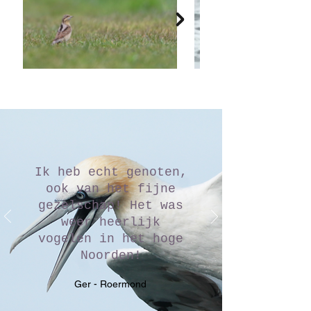
Ik heb echt genoten,
ook van het fijne
gezelschap! Het was
weer heerlijk
vogelen in het hoge
Noorden!
Ger - Roermond