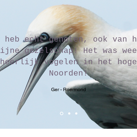
 heb echt genoten, ook van h
ijne gezelschap! Het was wee
heerlijk vogelen in het hoge
Noorden!
Ger - Roermond