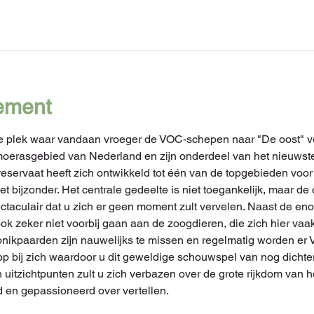
ement
e plek waar vandaan vroeger de VOC-schepen naar "De oost" v
moerasgebied van Nederland en zijn onderdeel van het nieuwste
eservaat heeft zich ontwikkeld tot één van de topgebieden voor 
t bijzonder. Het centrale gedeelte is niet toegankelijk, maar d
ctaculair dat u zich er geen moment zult vervelen. Naast de e
ok zeker niet voorbij gaan aan de zoogdieren, die zich hier v
Konikpaarden zijn nauwelijks te missen en regelmatig worden 
oop bij zich waardoor u dit geweldige schouwspel van nog dichter
 uitzichtpunten zult u zich verbazen over de grote rijkdom van 
id en gepassioneerd over vertellen.