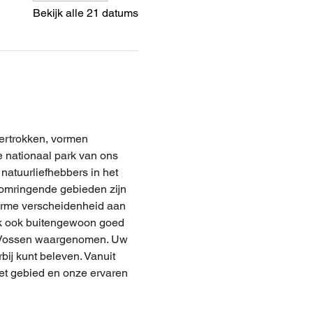
Bekijk alle 21 datums
ertrokken, vormen 
 nationaal park van ons 
natuurliefhebbers in het 
e omringende gebieden zijn 
norme verscheidenheid aan 
aak ook buitengewoon goed 
er Vossen waargenomen. Uw 
bij kunt beleven. Vanuit 
het gebied en onze ervaren 