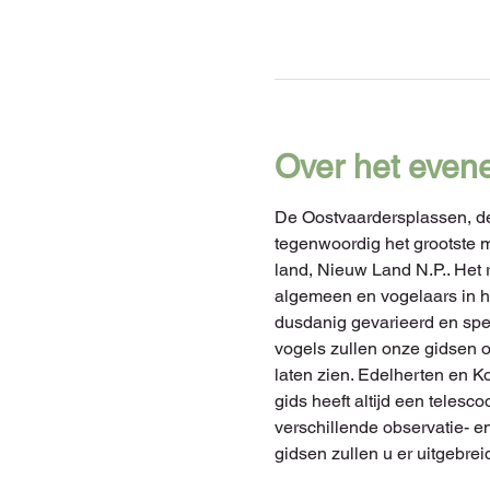
Over het even
De Oostvaardersplassen, d
tegenwoordig het grootste 
land, Nieuw Land N.P.. Het r
algemeen en vogelaars in he
dusdanig gevarieerd en spe
vogels zullen onze gidsen o
laten zien. Edelherten en 
gids heeft altijd een telesc
verschillende observatie- en
gidsen zullen u er uitgebre