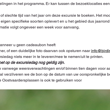
delingen in het programma. Er kan tussen de bezoeklocaties een 
of slechte tijd van het jaar om deze excursie te boeken. Het m
'n eigen specifieke soorten oplevert en u het gebied dus jaarron
matie volgt ongeveer een week voor aanvang.
wanneer u geen cadeaubon heeft
her, of een duidelijke foto daarvan ook opsturen naar 
info@birdi
siedag niets meer in te leveren/mee te nemen/uit te printen. 
t op de excursiedag nog geldig zijn.
 vanwege weersverwachtingen en/of binnen tien dagen voor aa
eval verzilveren we de bon op de datum van uw oorspronkelijke b
Oostvaardersplassen is ook te gebruiken voor 