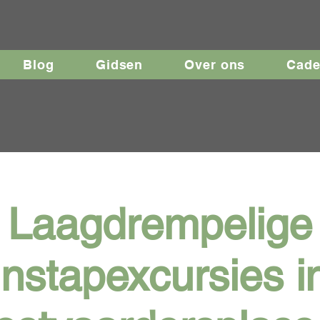
Blog
Gidsen
Over ons
Cad
Laagdrempelige
instapexcursies i