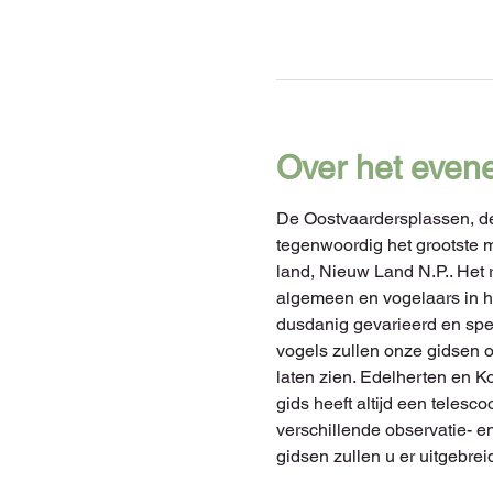
Over het even
De Oostvaardersplassen, d
tegenwoordig het grootste 
land, Nieuw Land N.P.. Het r
algemeen en vogelaars in he
dusdanig gevarieerd en spe
vogels zullen onze gidsen o
laten zien. Edelherten en 
gids heeft altijd een telesc
verschillende observatie- en
gidsen zullen u er uitgebre