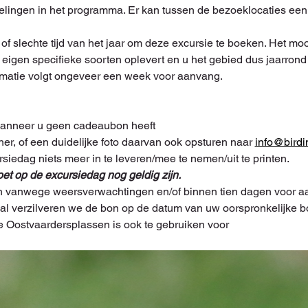
delingen in het programma. Er kan tussen de bezoeklocaties een 
of slechte tijd van het jaar om deze excursie te boeken. Het m
'n eigen specifieke soorten oplevert en u het gebied dus jaarron
matie volgt ongeveer een week voor aanvang.
wanneer u geen cadeaubon heeft
her, of een duidelijke foto daarvan ook opsturen naar 
info@birdi
siedag niets meer in te leveren/mee te nemen/uit te printen. 
t op de excursiedag nog geldig zijn.
 vanwege weersverwachtingen en/of binnen tien dagen voor aa
eval verzilveren we de bon op de datum van uw oorspronkelijke b
Oostvaardersplassen is ook te gebruiken voor 