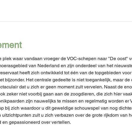
ement
e plek waar vandaan vroeger de VOC-schepen naar "De oost" v
moerasgebied van Nederland en zijn onderdeel van het nieuwste
eservaat heeft zich ontwikkeld tot één van de topgebieden voor 
t bijzonder. Het centrale gedeelte is niet toegankelijk, maar d
ctaculair dat u zich er geen moment zult vervelen. Naast de e
ok zeker niet voorbij gaan aan de zoogdieren, die zich hier v
Konikpaarden zijn nauwelijks te missen en regelmatig worden 
oop bij zich waardoor u dit geweldige schouwspel van nog dichter
 uitzichtpunten zult u zich verbazen over de grote rijkdom van 
id en gepassioneerd over vertellen.