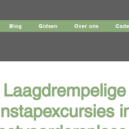
Blog
Gidsen
Over ons
Cad
Laagdrempelige
instapexcursies i