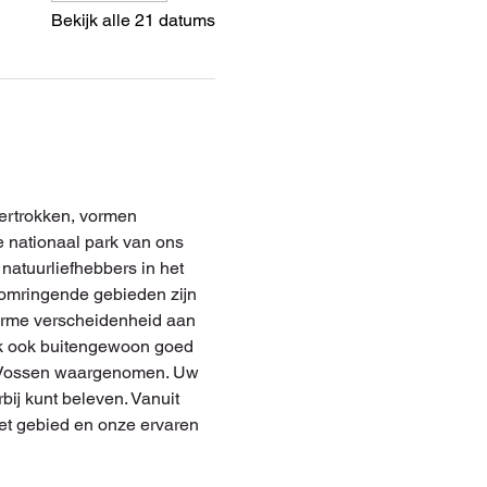
Bekijk alle 21 datums
ertrokken, vormen 
 nationaal park van ons 
natuurliefhebbers in het 
e omringende gebieden zijn 
norme verscheidenheid aan 
aak ook buitengewoon goed 
er Vossen waargenomen. Uw 
bij kunt beleven. Vanuit 
het gebied en onze ervaren 