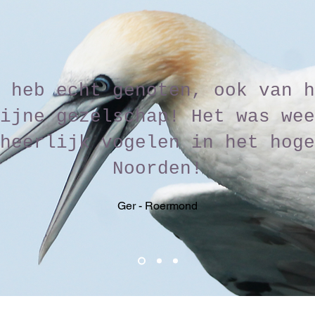
 heb echt genoten, ook van h
ijne gezelschap! Het was wee
heerlijk vogelen in het hoge
Noorden!
Ger - Roermond