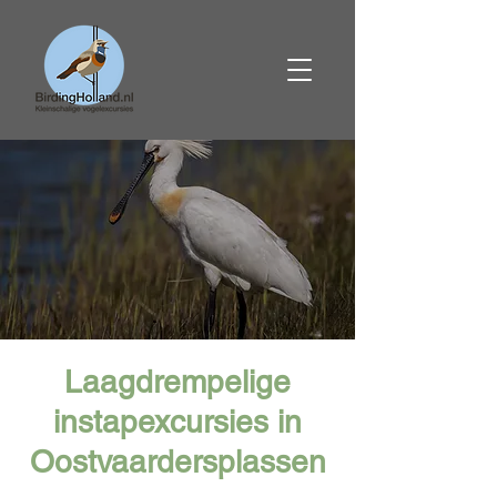
Laagdrempelige
instapexcursies in
Oostvaardersplassen