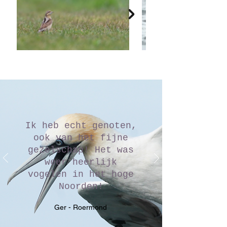
Ik heb echt genoten,
ook van het fijne
gezelschap! Het was
weer heerlijk
vogelen in het hoge
Noorden!
Ger - Roermond