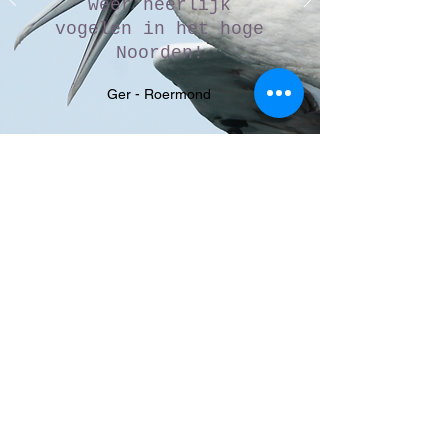
weer heerlijk
vogelen in het hoge
Noorden!
Ger - Roermond
Onze excursies
Dagexcursies