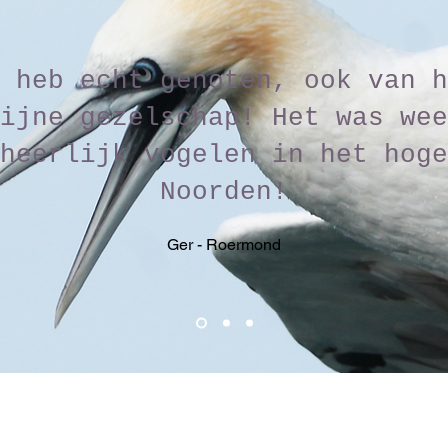
 heb echt genoten, ook van h
ijne gezelschap! Het was wee
heerlijk vogelen in het hoge
Noorden!
Ger - Roermond