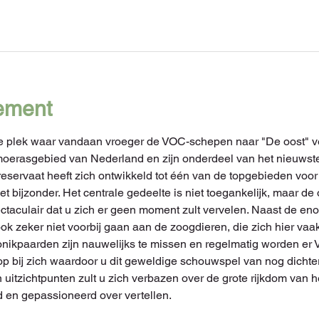
ement
e plek waar vandaan vroeger de VOC-schepen naar "De oost" v
moerasgebied van Nederland en zijn onderdeel van het nieuwste
eservaat heeft zich ontwikkeld tot één van de topgebieden voor 
t bijzonder. Het centrale gedeelte is niet toegankelijk, maar d
ctaculair dat u zich er geen moment zult vervelen. Naast de e
ok zeker niet voorbij gaan aan de zoogdieren, die zich hier v
Konikpaarden zijn nauwelijks te missen en regelmatig worden 
oop bij zich waardoor u dit geweldige schouwspel van nog dichter
 uitzichtpunten zult u zich verbazen over de grote rijkdom van 
id en gepassioneerd over vertellen.