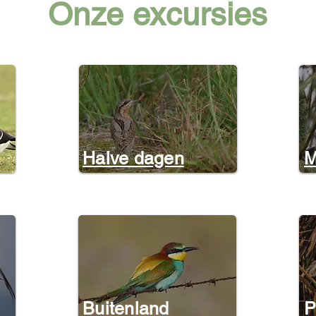
Onze excursies
Halve dagen
M
Buitenland
P