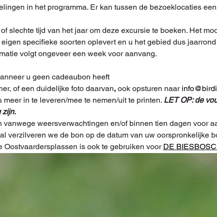
delingen in het programma. Er kan tussen de bezoeklocaties een 
of slechte tijd van het jaar om deze excursie te boeken. Het m
'n eigen specifieke soorten oplevert en u het gebied dus jaarron
matie volgt ongeveer een week voor aanvang.
wanneer u geen cadeaubon heeft
her, of een duidelijke foto daarvan
,
 ook opsturen naar 
info@bird
 meer in te leveren/mee te nemen/uit te printen. 
LET OP: de vou
zijn.
 vanwege weersverwachtingen en/of binnen tien dagen voor aa
eval verzilveren we de bon op de datum van uw oorspronkelijke b
Oostvaardersplassen is ook te gebruiken voor 
DE BIESBOS