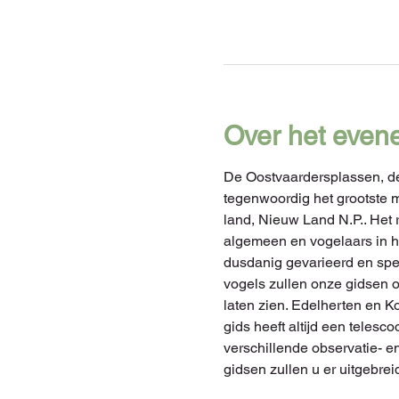
Over het even
De Oostvaardersplassen, d
tegenwoordig het grootste 
land, Nieuw Land N.P.. Het r
algemeen en vogelaars in he
dusdanig gevarieerd en spe
vogels zullen onze gidsen o
laten zien. Edelherten en 
gids heeft altijd een telesc
verschillende observatie- en
gidsen zullen u er uitgebre