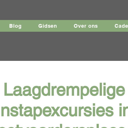
Blog
Gidsen
Over ons
Cad
Laagdrempelige
instapexcursies i