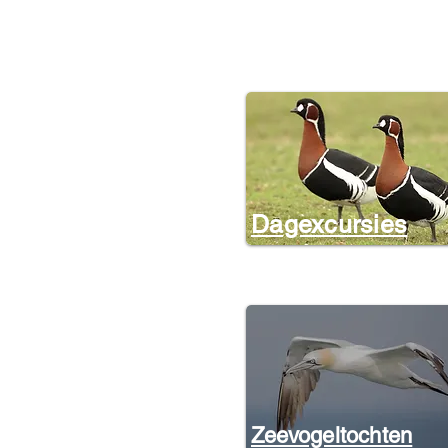
Dagexcursies
Zeevogeltochten