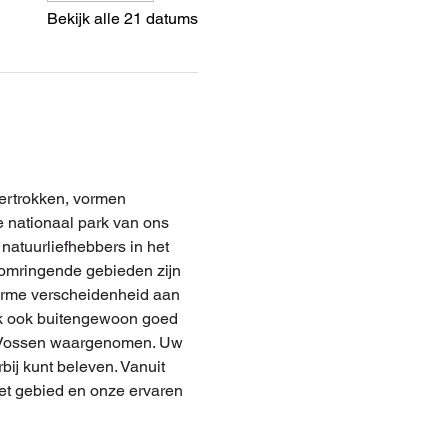
Bekijk alle 21 datums
ertrokken, vormen 
 nationaal park van ons 
natuurliefhebbers in het 
e omringende gebieden zijn 
norme verscheidenheid aan 
aak ook buitengewoon goed 
er Vossen waargenomen. Uw 
bij kunt beleven. Vanuit 
het gebied en onze ervaren 