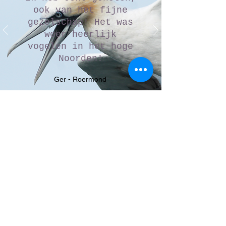
ook van het fijne
gezelschap! Het was
weer heerlijk
vogelen in het hoge
Noorden!
Ger - Roermond
Onze excursies