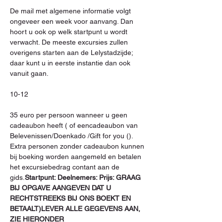
De mail met algemene informatie volgt 
ongeveer een week voor aanvang. Dan 
hoort u ook op welk startpunt u wordt 
verwacht. De meeste excursies zullen 
overigens starten aan de Lelystadzijde; 
daar kunt u in eerste instantie dan ook 
vanuit gaan.

10-12

35 euro per persoon wanneer u geen 
cadeaubon heeft (
 of een
cadeaubon van 
Belevenissen/Doenkado /Gift for you (
). 
Extra personen zonder cadeaubon kunnen 
bij boeking worden aangemeld en betalen 
het excursiebedrag contant aan de 
gids.
Startpunt: 
Deelnemers: 
Prijs: 
GRAAG 
BIJ OPGAVE AANGEVEN DAT U 
RECHTSTREEKS BIJ ONS BOEKT EN 
BETAALT)
LEVER ALLE GEGEVENS AAN, 
ZIE HIERONDER