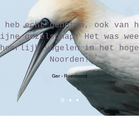
 heb echt genoten, ook van h
ijne gezelschap! Het was wee
heerlijk vogelen in het hoge
Noorden!
Ger - Roermond