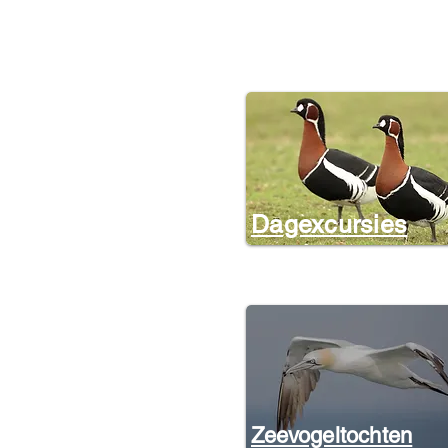
Dagexcursies
Zeevogeltochten