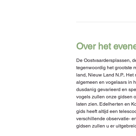
Over het even
De Oostvaardersplassen, d
tegenwoordig het grootste 
land, Nieuw Land N.P.. Het r
algemeen en vogelaars in he
dusdanig gevarieerd en spe
vogels zullen onze gidsen o
laten zien. Edelherten en 
gids heeft altijd een telesc
verschillende observatie- en
gidsen zullen u er uitgebre