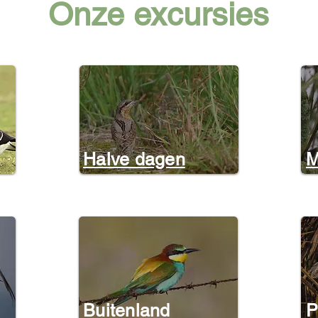
Onze excursies
Halve dagen
M
Buitenland
P