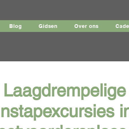
Blog
Gidsen
Over ons
Cad
Laagdrempelige
instapexcursies i