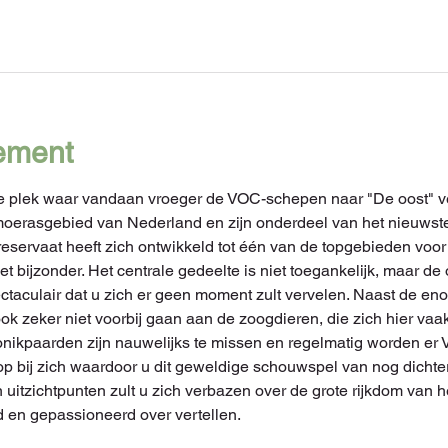
ement
e plek waar vandaan vroeger de VOC-schepen naar "De oost" v
moerasgebied van Nederland en zijn onderdeel van het nieuwste
eservaat heeft zich ontwikkeld tot één van de topgebieden voor 
t bijzonder. Het centrale gedeelte is niet toegankelijk, maar d
ctaculair dat u zich er geen moment zult vervelen. Naast de e
ok zeker niet voorbij gaan aan de zoogdieren, die zich hier v
Konikpaarden zijn nauwelijks te missen en regelmatig worden 
oop bij zich waardoor u dit geweldige schouwspel van nog dichter
 uitzichtpunten zult u zich verbazen over de grote rijkdom van 
id en gepassioneerd over vertellen.