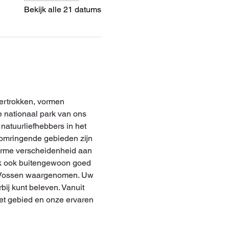
Bekijk alle 21 datums
ertrokken, vormen 
 nationaal park van ons 
natuurliefhebbers in het 
e omringende gebieden zijn 
norme verscheidenheid aan 
aak ook buitengewoon goed 
er Vossen waargenomen. Uw 
bij kunt beleven. Vanuit 
het gebied en onze ervaren 