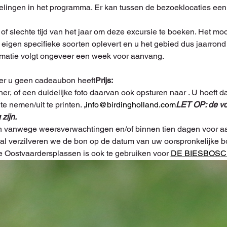
delingen in het programma. Er kan tussen de bezoeklocaties een 
of slechte tijd van het jaar om deze excursie te boeken. Het m
'n eigen specifieke soorten oplevert en u het gebied dus jaarron
matie volgt ongeveer een week voor aanvang.
er u geen cadeaubon heeft
Prijs: 
her, of een duidelijke foto daarvan
 ook opsturen naar 
. U hoeft d
e nemen/uit te printen. 
,
info@birdingholland.com
LET OP: de vo
zijn.
 vanwege weersverwachtingen en/of binnen tien dagen voor aa
eval verzilveren we de bon op de datum van uw oorspronkelijke b
Oostvaardersplassen is ook te gebruiken voor 
DE BIESBOS