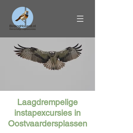
Laagdrempelige
instapexcursies in
Oostvaardersplassen