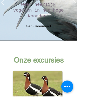
weer heerlijk
vogelen in het hoge
Noorden!
Ger - Roermond
Onze excursies
Dagexcursies