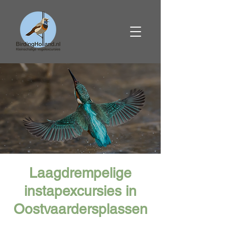
Laagdrempelige
instapexcursies in
Oostvaardersplassen