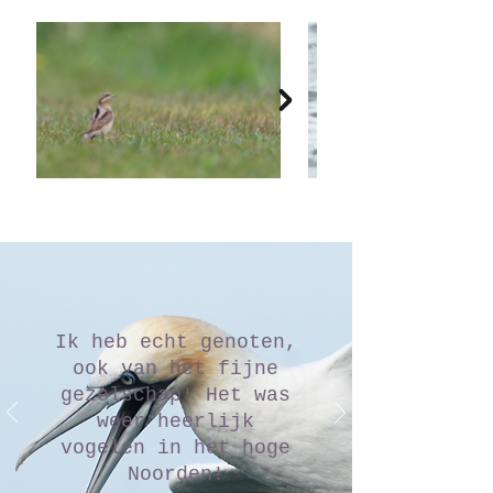
Ik heb echt genoten,
ook van het fijne
gezelschap! Het was
weer heerlijk
vogelen in het hoge
Noorden!