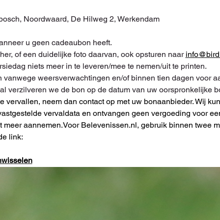
sbosch, Noordwaard, De Hilweg 2, Werkendam
wanneer u geen cadeaubon heeft.
her, of een duidelijke foto daarvan, ook opsturen naar 
info@bird
siedag niets meer in te leveren/mee te nemen/uit te printen.
 vanwege weersverwachtingen en/of binnen tien dagen voor aa
eval verzilveren we de bon op de datum van uw oorspronkelijke b
e vervallen, neem dan contact op met uw bonaanbieder. Wij kunn
astgestelde vervaldata en ontvangen geen vergoeding voor ee
t meer aannemen.Voor Belevenissen.nl, gebruik binnen twee m
e link:
nwisselen