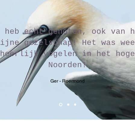
 heb echt genoten, ook van h
ijne gezelschap! Het was wee
heerlijk vogelen in het hoge
Noorden!
Ger - Roermond