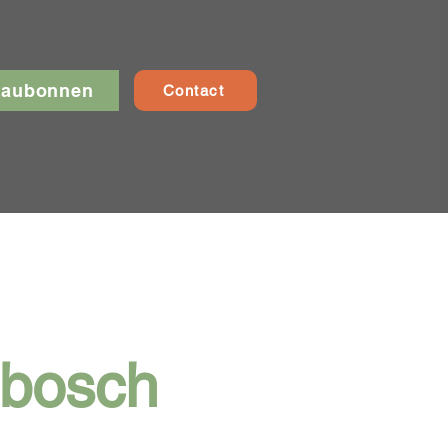
eaubonnen
Contact
sbosch