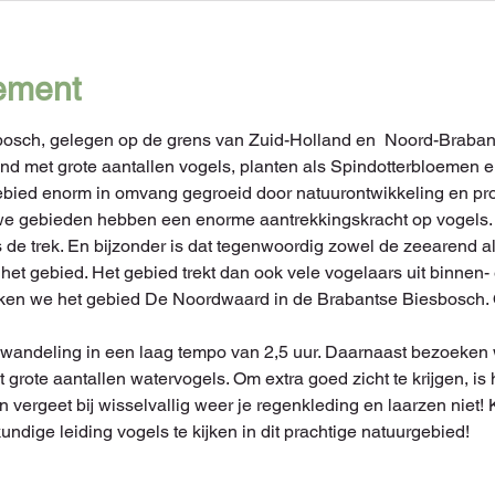
ement
osch, gelegen op de grens van Zuid-Holland en  Noord-Brabant,
 met grote aantallen vogels, planten als Spindotterbloemen en
ebied enorm in omvang gegroeid door natuurontwikkeling en pro
we gebieden hebben een enorme aantrekkingskracht op vogels. V
 de trek. En bijzonder is dat tegenwoordig zowel de zeearend a
het gebied. Het gebied trekt dan ook vele vogelaars uit binnen-
ken we het gebied De Noordwaard in de Brabantse Biesbosch. Oo
n wandeling in een laag tempo van 2,5 uur. Daarnaast bezoeken
 grote aantallen watervogels. Om extra goed zicht te krijgen, i
 vergeet bij wisselvallig weer je regenkleding en laarzen niet!
dige leiding vogels te kijken in dit prachtige natuurgebied!