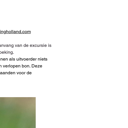
ingholland.com
nvang van de excursie is 
oeking.
en als uitvoerder niets 
n verlopen bon. Deze 
aanden voor de 