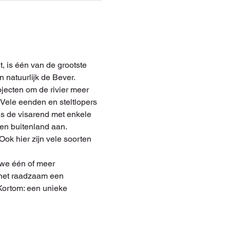
 is één van de grootste 
 natuurlijk de Bever.
jecten om de rivier meer 
ele eenden en steltlopers 
ls de visarend met enkele 
 en buitenland aan.
k hier zijn vele soorten 
 we één of meer 
s het raadzaam een 
 Kortom: een unieke 