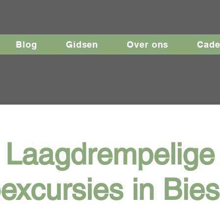
Blog
Gidsen
Over ons
Cad
Laagdrempelige
pexcursies in Bie