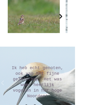
Ik heb echt genoten,
ook van het fijne
gezelschap! Het was
weer heerlijk
vogelen in het hoge
Noorden!