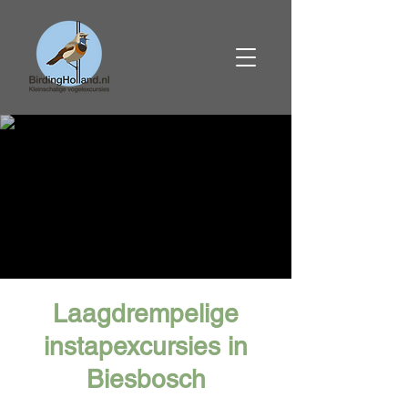
Laagdrempelige
instapexcursies in
Biesbosch