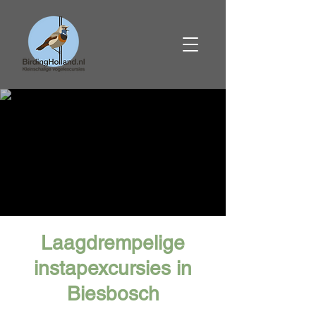
Laagdrempelige
instapexcursies in
Biesbosch