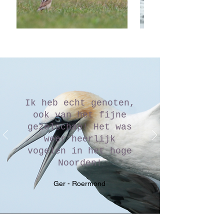
Ik heb echt genoten,
ook van het fijne
gezelschap! Het was
weer heerlijk
vogelen in het hoge
Noorden!
Ger - Roermond