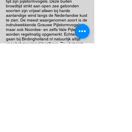
tijd zijn pijlstormvogels. Deze buiten
broedtijd strikt aan open zee gebonden
soorten zijn vrijwel alleen bij harde
aanlandige wind langs de Nederlandse kust
te zien. De meest waargenomen soort is de
indrukwekkende Grauwe Pijlstormvogel,
maar ook Noordse- en zelfs Vale Pijlen
worden regelmatig opgemerkt. Echter, wij
gaan bij Birdingholland.nl natuurlijk altijd
voor het maximaal haalbare. Zou het niet
fantastisch zijn om een keer een “grote pijl”
in beeld te krijgen in onze wateren? Met
een flinke portie geluk en vele scherpe
ogen gaan we vandaag proberen
geschiedenis te schrijven!
Wat we vandaag ook gaan zien: spannend
en prachtig wordt het zeker en gezien de
datum en de locatie ligt een mooie
soortenlijst in het verschiet. We zullen zoals
altijd visafval meenemen om onze kansen
op waarnemingen op korte afstand te
vergroten. Ook voor fotografen is dit dus
een niet te missen belevenis!
Kijk voor foto's van eerdere edities eens op
ons
BLOG
Slecht weer
De schipper bepaalt in overleg met