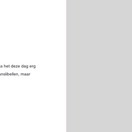
s het deze dag erg 
nslibellen, maar 