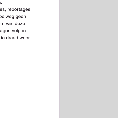
n.
es, reportages 
mpelweg geen 
 om van deze 
lagen volgen 
 de draad weer 