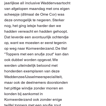
jaarlijkse all inclusive Waddenvaartocht 
van afgelopen maandag met ons eigen 
scheepje (ditmaal de Ome Cor) was 
deze onmogelijk te negeren. Sterker 
nog, het ging ietsje harder dan we 
hadden verwacht en hadden gehoopt. 
Dat leverde een avontuurlijk ochtendje 
op, want we moesten er eerst tegenin 
op weg naar Kornwerderzand. De titel 
"Toppers met een snufje zout" kan dan 
ook dubbel worden opgevat. We 
werden uiteindelijk beloond met 
honderden exemplaren van deze 
Waddenzee/IJsselmeerspecialiteit, 
maar ook de deelnemers doorstonden 
het pittige windje zonder morren en 
konden bij aankomst in 
Kornwerderzand ook zonder enige 
twijfel toppers met een snufje zout 