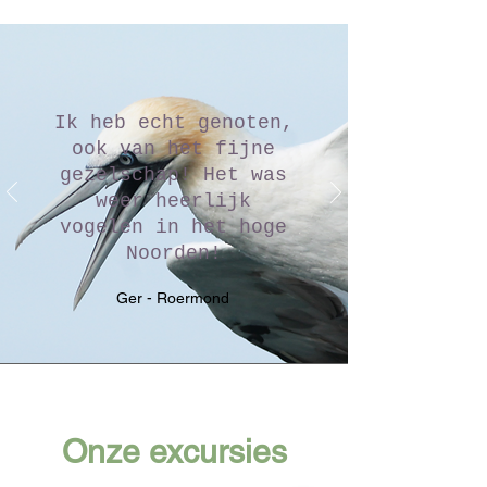
Ik heb echt genoten,
ook van het fijne
gezelschap! Het was
weer heerlijk
vogelen in het hoge
Noorden!
Ger - Roermond
Onze excursies