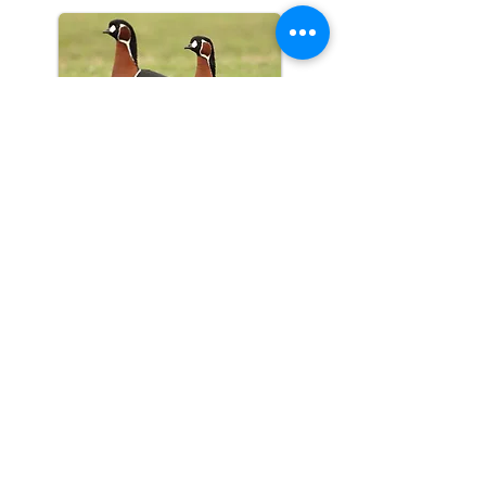
Dagexcursies
Halve dagen