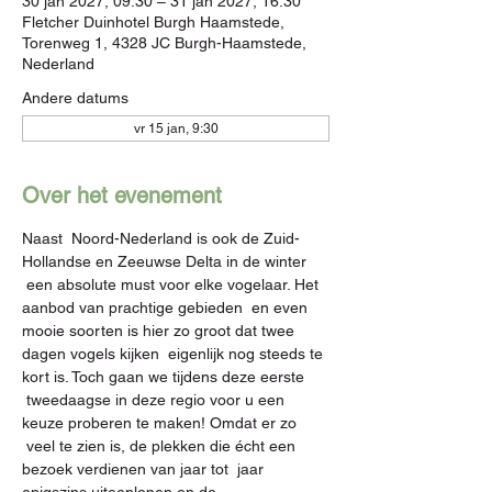
30 jan 2027, 09:30 – 31 jan 2027, 16:30
Fletcher Duinhotel Burgh Haamstede,
Torenweg 1, 4328 JC Burgh-Haamstede,
Nederland
Andere datums
vr 15 jan, 9:30
Over het evenement
Naast  Noord-Nederland is ook de Zuid-
Hollandse en Zeeuwse Delta in de winter 
 een absolute must voor elke vogelaar. Het 
aanbod van prachtige gebieden  en even 
mooie soorten is hier zo groot dat twee 
dagen vogels kijken  eigenlijk nog steeds te 
kort is. Toch gaan we tijdens deze eerste 
 tweedaagse in deze regio voor u een 
keuze proberen te maken! Omdat er zo 
 veel te zien is, de plekken die écht een 
bezoek verdienen van jaar tot  jaar 