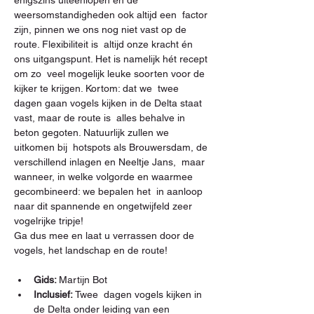
enigszins uiteenlopen en de 
weersomstandigheden ook altijd een  factor 
zijn, pinnen we ons nog niet vast op de 
route. Flexibiliteit is  altijd onze kracht én 
ons uitgangspunt. Het is namelijk hét recept 
om zo  veel mogelijk leuke soorten voor de 
kijker te krijgen. Kortom: dat we  twee 
dagen gaan vogels kijken in de Delta staat 
vast, maar de route is  alles behalve in 
beton gegoten. Natuurlijk zullen we 
uitkomen bij  hotspots als Brouwersdam, de 
verschillend inlagen en Neeltje Jans,  maar 
wanneer, in welke volgorde en waarmee 
gecombineerd: we bepalen het  in aanloop 
naar dit spannende en ongetwijfeld zeer 
vogelrijke tripje!
Ga dus mee en laat u verrassen door de 
vogels, het landschap en de route!
Gids: 
Martijn Bot
Inclusief: 
Twee  dagen vogels kijken in 
de Delta onder leiding van een 