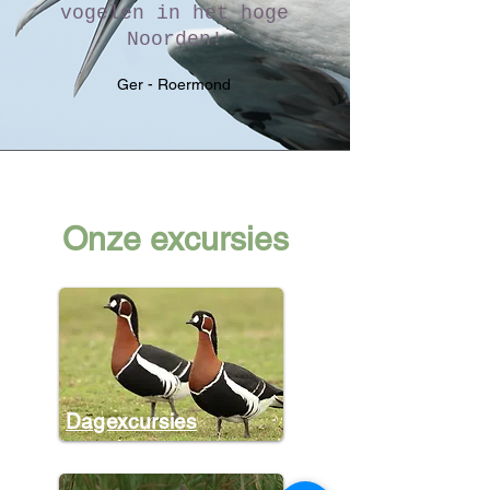
vogelen in het hoge
Noorden!
Ger - Roermond
Onze excursies
Dagexcursies