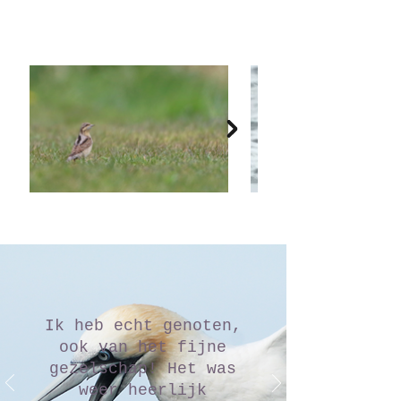
Ik heb echt genoten,
ook van het fijne
gezelschap! Het was
weer heerlijk