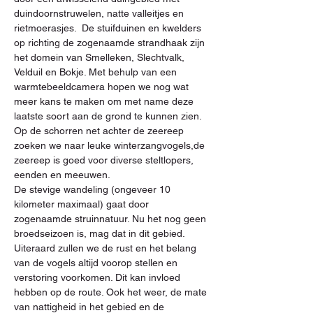
duindoornstruwelen, natte valleitjes en 
rietmoerasjes.  De stuifduinen en kwelders 
op richting de zogenaamde strandhaak zijn 
het domein van Smelleken, Slechtvalk, 
Velduil en Bokje. Met behulp van een 
warmtebeeldcamera hopen we nog wat 
meer kans te maken om met name deze 
laatste soort aan de grond te kunnen zien. 
Op de schorren net achter de zeereep 
zoeken we naar leuke winterzangvogels,de 
zeereep is goed voor diverse steltlopers, 
eenden en meeuwen.
De stevige wandeling (ongeveer 10 
kilometer maximaal) gaat door 
zogenaamde struinnatuur. Nu het nog geen 
broedseizoen is, mag dat in dit gebied. 
Uiteraard zullen we de rust en het belang 
van de vogels altijd voorop stellen en 
verstoring voorkomen. Dit kan invloed 
hebben op de route. Ook het weer, de mate 
van nattigheid in het gebied en de 